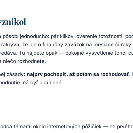
vznikol
 pôsobí jednoducho: pár klikov, overenie totožnosti, pod
zakrýva, že ide o finančný záväzok na mesiace či roky.
redáva. Tu nájdete opak — pokojné vysvetlenie toho, čo
e niečo rozhodnete.
ej zásady:
najprv pochopiť, až potom sa rozhodovať
.
hodnutie má byť unáhlené.
odca témami okolo internetových pôžičiek — od prvéh