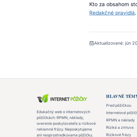
Kto za obsahom sto
Redakčné pravidlá
Aktualizované:
jún 2
HLAVNÉ TÉM
Pred pôžičkou
Edukačný web o internetových
Internetové pôži
pôžičkách: RPMN, náklady,
RPMN a náklady
overenie poskytovateľa a rizikové
Riziká a zmluva
reklamné frázy. Neposkytujeme
Rizikové frázy
ani nesprostredkúvame pôžičky.