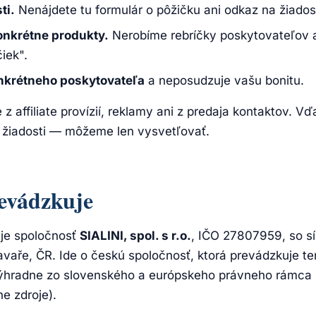
ti.
Nenájdete tu formulár o pôžičku ani odkaz na žiados
nkrétne produkty.
Nerobíme rebríčky poskytovateľov 
čiek".
krétneho poskytovateľa
a neposudzuje vašu bonitu.
 z affiliate provízií, reklamy ani z predaja kontaktov.
o žiadosti — môžeme len vysvetľovať.
evádzkuje
je spoločnosť
SIALINI, spol. s r.o.
, IČO 27807959, so 
avaře, ČR. Ide o českú spoločnosť, ktorá prevádzkuje t
hradne zo slovenského a európskeho právneho rámca 
ne zdroje).