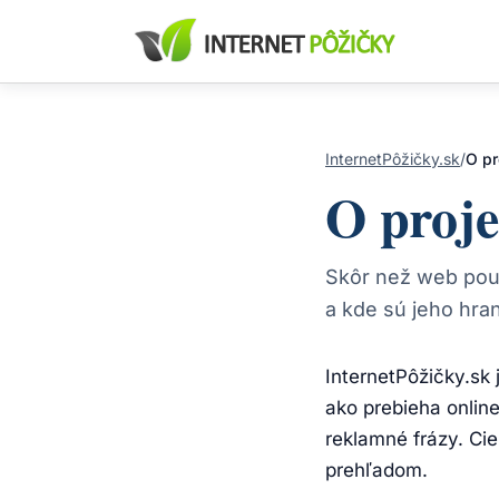
InternetPôžičky.sk
/
O pr
O proje
Skôr než web použ
a kde sú jeho hran
InternetPôžičky.sk
ako prebieha online
reklamné frázy. Cie
prehľadom.