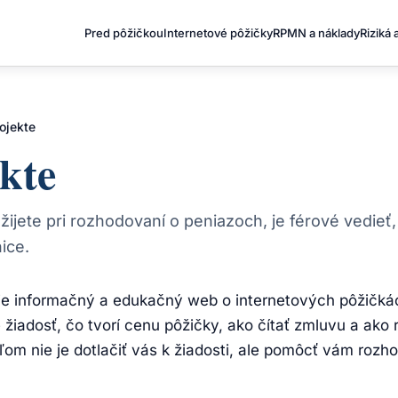
Pred pôžičkou
Internetové pôžičky
RPMN a náklady
Riziká 
ojekte
kte
ijete pri rozhodovaní o peniazoch, je férové vedieť
ice.
 je informačný a edukačný web o internetových pôžičká
 žiadosť, čo tvorí cenu pôžičky, ako čítať zmluvu a ako 
ľom nie je dotlačiť vás k žiadosti, ale pomôcť vám rozh