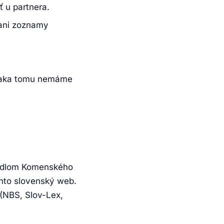
ť u partnera.
ani zoznamy
 Vďaka tomu nemáme
sídlom Komenského
ento slovenský web.
(NBS, Slov-Lex,