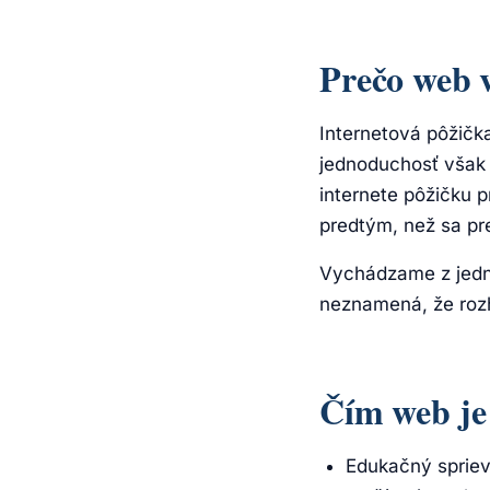
Prečo web 
Internetová pôžička
jednoduchosť však 
internete pôžičku p
predtým, než sa pr
Vychádzame z jedn
neznamená, že roz
Čím web je
Edukačný spriev