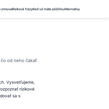
a zmluva
Rizikové frázy
Keď už máte pôžičku
Alternatívy
, čo od neho čakať
ch. Vysvetľujeme,
rozpoznať rizikové
odovať sa s