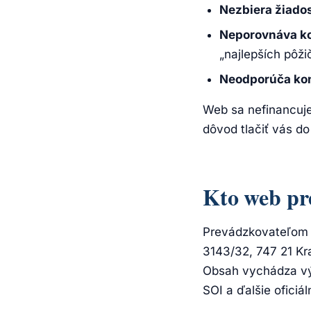
Nezbiera žiados
Neporovnáva ko
„najlepších pôži
Neodporúča kon
Web sa nefinancuje
dôvod tlačiť vás d
Kto web pr
Prevádzkovateľom 
3143/32, 747 21 Kr
Obsah vychádza vý
SOI a ďalšie oficiál