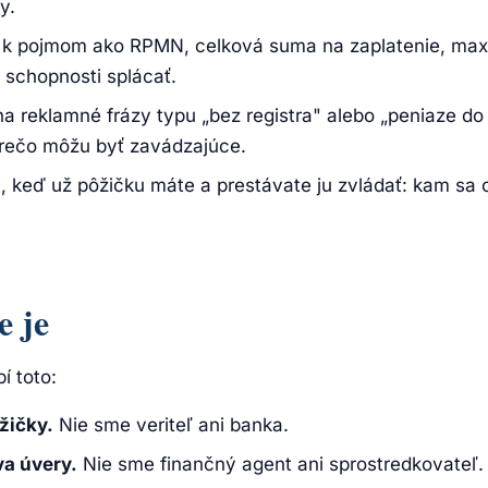
y.
í k pojmom ako RPMN, celková suma na zaplatenie, max
 schopnosti splácať.
na reklamné frázy typu „bez registra" alebo „peniaze d
rečo môžu byť zavádzajúce.
, keď už pôžičku máte a prestávate ju zvládať: kam sa o
e je
 toto:
žičky.
Nie sme veriteľ ani banka.
a úvery.
Nie sme finančný agent ani sprostredkovateľ.