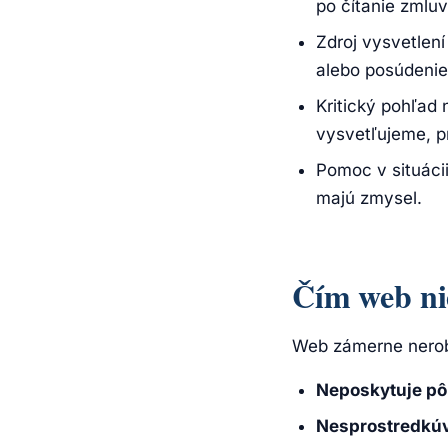
po čítanie zmluv
Zdroj vysvetlen
alebo posúdenie
Kritický pohľad 
vysvetľujeme, p
Pomoc v situácii
majú zmysel.
Čím web ni
Web zámerne nerobí
Neposkytuje pô
Nesprostredkúv