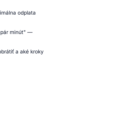
imálna odplata
o pár minút" —
brátiť a aké kroky