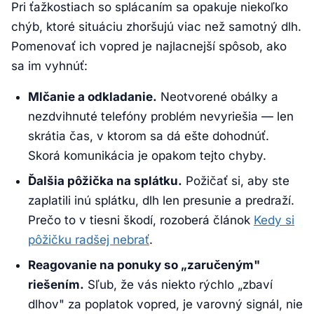
Pri ťažkostiach so splácaním sa opakuje niekoľko
chýb, ktoré situáciu zhoršujú viac než samotný dlh.
Pomenovať ich vopred je najlacnejší spôsob, ako
sa im vyhnúť:
Mlčanie a odkladanie.
Neotvorené obálky a
nezdvihnuté telefóny problém nevyriešia — len
skrátia čas, v ktorom sa dá ešte dohodnúť.
Skorá komunikácia je opakom tejto chyby.
Ďalšia pôžička na splátku.
Požičať si, aby ste
zaplatili inú splátku, dlh len presunie a predraží.
Prečo to v tiesni škodí, rozoberá článok
Kedy si
pôžičku radšej nebrať
.
Reagovanie na ponuky so „zaručeným"
riešením.
Sľub, že vás niekto rýchlo „zbaví
dlhov" za poplatok vopred, je varovný signál, nie