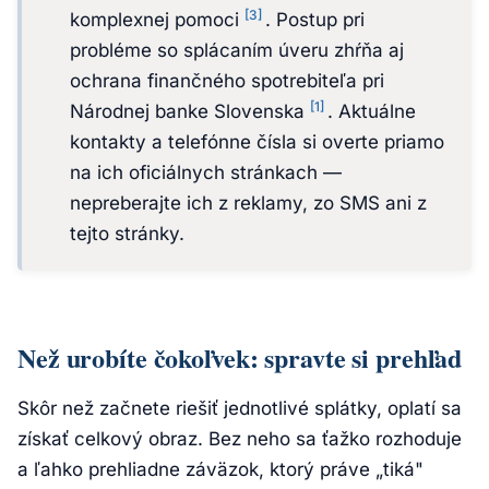
[3]
komplexnej pomoci
. Postup pri
probléme so splácaním úveru zhŕňa aj
ochrana finančného spotrebiteľa pri
[1]
Národnej banke Slovenska
. Aktuálne
kontakty a telefónne čísla si overte priamo
na ich oficiálnych stránkach —
nepreberajte ich z reklamy, zo SMS ani z
tejto stránky.
Než urobíte čokoľvek: spravte si prehľad
Skôr než začnete riešiť jednotlivé splátky, oplatí sa
získať celkový obraz. Bez neho sa ťažko rozhoduje
a ľahko prehliadne záväzok, ktorý práve „tiká"