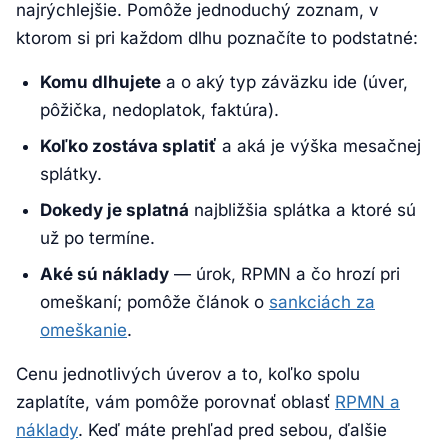
najrýchlejšie. Pomôže jednoduchý zoznam, v
ktorom si pri každom dlhu poznačíte to podstatné:
Komu dlhujete
a o aký typ záväzku ide (úver,
pôžička, nedoplatok, faktúra).
Koľko zostáva splatiť
a aká je výška mesačnej
splátky.
Dokedy je splatná
najbližšia splátka a ktoré sú
už po termíne.
Aké sú náklady
— úrok, RPMN a čo hrozí pri
omeškaní; pomôže článok o
sankciách za
omeškanie
.
Cenu jednotlivých úverov a to, koľko spolu
zaplatíte, vám pomôže porovnať oblasť
RPMN a
náklady
. Keď máte prehľad pred sebou, ďalšie