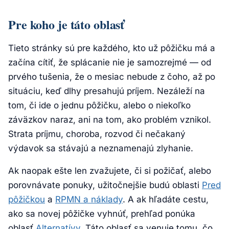
Pre koho je táto oblasť
Tieto stránky sú pre každého, kto už pôžičku má a
začína cítiť, že splácanie nie je samozrejmé — od
prvého tušenia, že o mesiac nebude z čoho, až po
situáciu, keď dlhy presahujú príjem. Nezáleží na
tom, či ide o jednu pôžičku, alebo o niekoľko
záväzkov naraz, ani na tom, ako problém vznikol.
Strata príjmu, choroba, rozvod či nečakaný
výdavok sa stávajú a neznamenajú zlyhanie.
Ak naopak ešte len zvažujete, či si požičať, alebo
porovnávate ponuky, užitočnejšie budú oblasti
Pred
pôžičkou
a
RPMN a náklady
. A ak hľadáte cestu,
ako sa novej pôžičke vyhnúť, prehľad ponúka
oblasť
Alternatívy
. Táto oblasť sa venuje tomu, čo