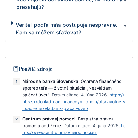
▾
presahujú?
Veriteľ podľa mňa postupuje nesprávne.
▾
Kam sa môžem sťažovať?
Použité zdroje
Národná banka Slovenska
:
Ochrana finančného
1
spotrebiteľa — životná situácia „Nezvládam
splácať úver"
.
Datum citace:
4. júna 2026
.
https://
nbs.sk/dohlad-nad-financnym-trhom/ofs/zivotne-s
ituacie/nezvladam-splacat-uver/
Centrum právnej pomoci
:
Bezplatná právna
2
pomoc a oddlženie
.
Datum citace:
4. júna 2026
.
ht
tps://www.centrumpravnejpomoci.sk