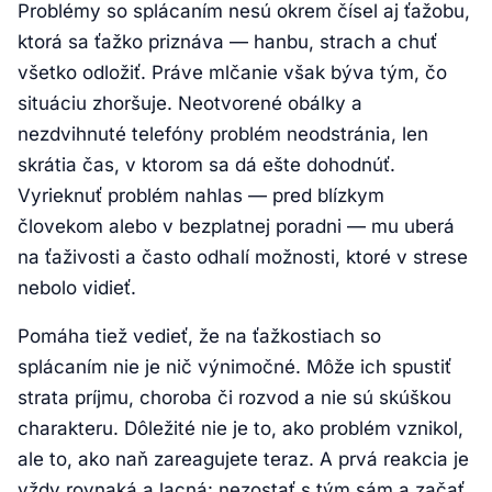
Problémy so splácaním nesú okrem čísel aj ťažobu,
ktorá sa ťažko priznáva — hanbu, strach a chuť
všetko odložiť. Práve mlčanie však býva tým, čo
situáciu zhoršuje. Neotvorené obálky a
nezdvihnuté telefóny problém neodstránia, len
skrátia čas, v ktorom sa dá ešte dohodnúť.
Vyrieknuť problém nahlas — pred blízkym
človekom alebo v bezplatnej poradni — mu uberá
na ťaživosti a často odhalí možnosti, ktoré v strese
nebolo vidieť.
Pomáha tiež vedieť, že na ťažkostiach so
splácaním nie je nič výnimočné. Môže ich spustiť
strata príjmu, choroba či rozvod a nie sú skúškou
charakteru. Dôležité nie je to, ako problém vznikol,
ale to, ako naň zareagujete teraz. A prvá reakcia je
vždy rovnaká a lacná: nezostať s tým sám a začať