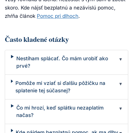
skoro. Kde nájsť bezplatnú a nezávislú pomoc,
zhŕňa článok
Pomoc pri dlhoch
.
Často kladené otázky
Nestíham splácať. Čo mám urobiť ako
▾
prvé?
Pomôže mi vziať si ďalšiu pôžičku na
▾
splatenie tej súčasnej?
Čo mi hrozí, keď splátku nezaplatím
▾
načas?
Kde nájdem bezplatnú pomoc, ak ma dlhy