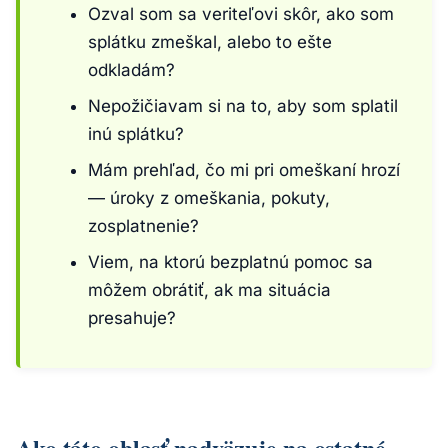
Ozval som sa veriteľovi skôr, ako som
splátku zmeškal, alebo to ešte
odkladám?
Nepožičiavam si na to, aby som splatil
inú splátku?
Mám prehľad, čo mi pri omeškaní hrozí
— úroky z omeškania, pokuty,
zosplatnenie?
Viem, na ktorú bezplatnú pomoc sa
môžem obrátiť, ak ma situácia
presahuje?
Ako táto oblasť nadväzuje na ostatné