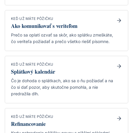
KEĎ UŽ MÁTE PÔŽIČKU
Ako komunikovať s veriteľom
Prečo sa oplatí ozvať sa skôr, ako splátku zmeškáte,
čo veriteľa požiadať a prečo všetko riešiť písomne.
KEĎ UŽ MÁTE PÔŽIČKU
Splátkový kalendár
Čo je dohoda o splátkach, ako sa o ňu požiadať a na
čo si dať pozor, aby skutočne pomohla, a nie
predražila dlh.
KEĎ UŽ MÁTE PÔŽIČKU
Refinancovanie
Kedy nahradenie pôžičky novou s nižšími nákladmi