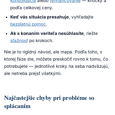
konsolidácia
alebo
refinancovanie
— kriticky a
podľa celkovej ceny.
Keď vás situácia presahuje
, vyhľadajte
bezplatnú pomoc
.
Ak s konaním veriteľa nesúhlasíte
, riešte
sťažnosť
po krokoch.
Nie je to rigidný návod, ale mapa. Podľa toho, v
ktorej fáze ste, môžete preskočiť rovno k tomu, čo
potrebujete — jednotlivé kroky na seba nadväzujú,
ale netreba prejsť všetkými.
Najčastejšie chyby pri probléme so
splácaním