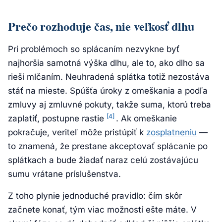
Prečo rozhoduje čas, nie veľkosť dlhu
Pri problémoch so splácaním nezvykne byť
najhoršia samotná výška dlhu, ale to, ako dlho sa
rieši mlčaním. Neuhradená splátka totiž nezostáva
stáť na mieste. Spúšťa úroky z omeškania a podľa
zmluvy aj zmluvné pokuty, takže suma, ktorú treba
[4]
zaplatiť, postupne rastie
. Ak omeškanie
pokračuje, veriteľ môže pristúpiť k
zosplatneniu
—
to znamená, že prestane akceptovať splácanie po
splátkach a bude žiadať naraz celú zostávajúcu
sumu vrátane príslušenstva.
Z toho plynie jednoduché pravidlo: čím skôr
začnete konať, tým viac možností ešte máte. V