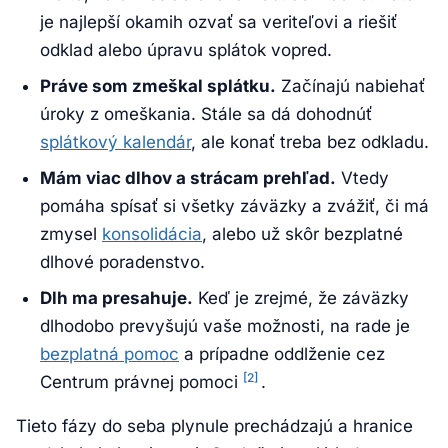
je najlepší okamih ozvať sa veriteľovi a riešiť
odklad alebo úpravu splátok vopred.
Práve som zmeškal splátku.
Začínajú nabiehať
úroky z omeškania. Stále sa dá dohodnúť
splátkový kalendár
, ale konať treba bez odkladu.
Mám viac dlhov a strácam prehľad.
Vtedy
pomáha spísať si všetky záväzky a zvážiť, či má
zmysel
konsolidácia
, alebo už skôr bezplatné
dlhové poradenstvo.
Dlh ma presahuje.
Keď je zrejmé, že záväzky
dlhodobo prevyšujú vaše možnosti, na rade je
bezplatná pomoc
a prípadne oddlženie cez
[2]
Centrum právnej pomoci
.
Tieto fázy do seba plynule prechádzajú a hranice