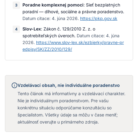
Poradne komplexnej pomoci
:
Sieť bezplatných
3
poradní — dlhové, sociálne a právne poradenstvo
.
Datum citace:
4. júna 2026
.
https://pkp.gov.sk
Slov-Lex
:
Zákon č. 129/2010 Z. z. o
4
spotrebiteľských úveroch
.
Datum citace:
4. júna
2026
.
https://www.slov-lex.sk/ezbierky/pravne-pr
edpisy/SK/ZZ/2010/129/
Vzdelávací obsah, nie individuálne poradenstvo
Tento článok má informatívny a vzdelávací charakter.
Nie je individuálnym poradenstvom. Pre vašu
konkrétnu situáciu odporúčame konzultáciu so
špecialistom. Všetky údaje sa môžu v čase meniť;
aktuálnosť overujte u primárneho zdroja.