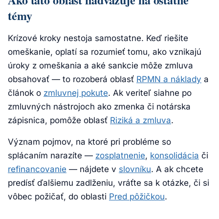
témy
Krízové kroky nestoja samostatne. Keď riešite
omeškanie, oplatí sa rozumieť tomu, ako vznikajú
úroky z omeškania a aké sankcie môže zmluva
obsahovať — to rozoberá oblasť
RPMN a náklady
a
článok o
zmluvnej pokute
. Ak veriteľ siahne po
zmluvných nástrojoch ako zmenka či notárska
zápisnica, pomôže oblasť
Riziká a zmluva
.
Význam pojmov, na ktoré pri probléme so
splácaním narazíte —
zosplatnenie
,
konsolidácia
či
refinancovanie
— nájdete v
slovníku
. A ak chcete
predísť ďalšiemu zadlženiu, vráťte sa k otázke, či si
vôbec požičať, do oblasti
Pred pôžičkou
.