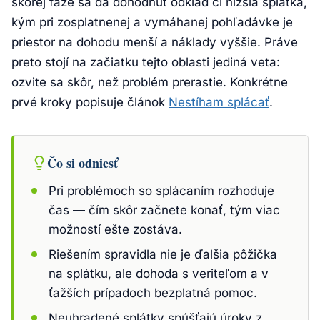
skorej fáze sa dá dohodnúť odklad či nižšia splátka,
kým pri zosplatnenej a vymáhanej pohľadávke je
priestor na dohodu menší a náklady vyššie. Práve
preto stojí na začiatku tejto oblasti jediná veta:
ozvite sa skôr, než problém prerastie. Konkrétne
prvé kroky popisuje článok
Nestíham splácať
.
Čo si odniesť
Pri problémoch so splácaním rozhoduje
čas — čím skôr začnete konať, tým viac
možností ešte zostáva.
Riešením spravidla nie je ďalšia pôžička
na splátku, ale dohoda s veriteľom a v
ťažších prípadoch bezplatná pomoc.
Neuhradené splátky spúšťajú úroky z