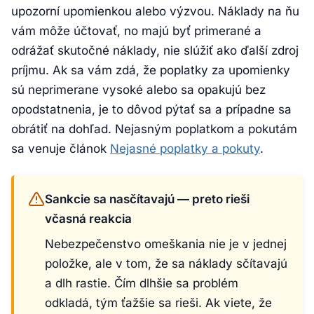
upozorní upomienkou alebo výzvou. Náklady na ňu
vám môže účtovať, no majú byť primerané a
odrážať skutočné náklady, nie slúžiť ako ďalší zdroj
príjmu. Ak sa vám zdá, že poplatky za upomienky
sú neprimerane vysoké alebo sa opakujú bez
opodstatnenia, je to dôvod pýtať sa a prípadne sa
obrátiť na dohľad. Nejasným poplatkom a pokutám
sa venuje článok
Nejasné poplatky a pokuty
.
Sankcie sa nasčítavajú — preto rieši
včasná reakcia
Nebezpečenstvo omeškania nie je v jednej
položke, ale v tom, že sa náklady sčítavajú
a dlh rastie. Čím dlhšie sa problém
odkladá, tým ťažšie sa rieši. Ak viete, že