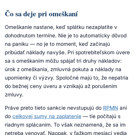
Čo sa deje pri omeškaní
Omeškanie nastane, keď splátku nezaplatíte v
dohodnutom termíne. Nie je to automaticky dôvod
na paniku — no je to moment, keď začínajú
pribúdať náklady navyše. Pri spotrebiteľskom úvere
sa s omeškaním môžu spájať tri druhy nákladov:
úrok z omeškania, zmluvná pokuta a náklady na
upomienky či výzvy. Spoločné majú to, že nepatria
do bežnej ceny úveru a vznikajú až porušením
zmluvy.
Práve preto tieto sankcie nevstupujú do
RPMN
ani
do
celkovej sumy na zaplatenie
— tie počítajú s
riadnym splácaním. To však neznamená, že sa im
netreba venovať. Naopak, v ťažkom mesiaci vedia