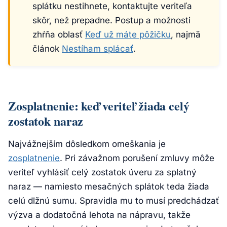
splátku nestihnete, kontaktujte veriteľa
skôr, než prepadne. Postup a možnosti
zhŕňa oblasť
Keď už máte pôžičku
, najmä
článok
Nestíham splácať
.
Zosplatnenie: keď veriteľ žiada celý
zostatok naraz
Najvážnejším dôsledkom omeškania je
zosplatnenie
. Pri závažnom porušení zmluvy môže
veriteľ vyhlásiť celý zostatok úveru za splatný
naraz — namiesto mesačných splátok teda žiada
celú dlžnú sumu. Spravidla mu to musí predchádzať
výzva a dodatočná lehota na nápravu, takže