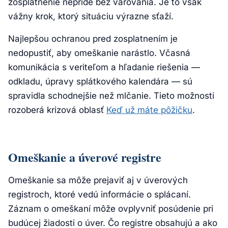
zosplatnenie nepríde bez varovania. Je to však
vážny krok, ktorý situáciu výrazne sťaží.
Najlepšou ochranou pred zosplatnením je
nedopustiť, aby omeškanie narástlo. Včasná
komunikácia s veriteľom a hľadanie riešenia —
odkladu, úpravy splátkového kalendára — sú
spravidla schodnejšie než mlčanie. Tieto možnosti
rozoberá krizová oblasť
Keď už máte pôžičku
.
Omeškanie a úverové registre
Omeškanie sa môže prejaviť aj v úverových
registroch, ktoré vedú informácie o splácaní.
Záznam o omeškaní môže ovplyvniť posúdenie pri
budúcej žiadosti o úver. Čo registre obsahujú a ako