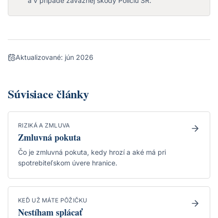
a v prípade závažnej škody Políciu SR.
Aktualizované:
jún 2026
Súvisiace články
RIZIKÁ A ZMLUVA
Zmluvná pokuta
Čo je zmluvná pokuta, kedy hrozí a aké má pri
spotrebiteľskom úvere hranice.
KEĎ UŽ MÁTE PÔŽIČKU
Nestíham splácať