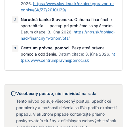
2026
.
https://www.slov-lex.sk/ezbierky/pravne-pr
edpisy/SK/ZZ/2010/129/
Národná banka Slovenska
:
Ochrana finančného
2
spotrebiteľa — postup pri probléme so splácaním
.
Datum citace:
3. júna 2026
.
https://nbs.sk/dohlad-
nad-financnym-trhom/ofs/
Centrum právnej pomoci
:
Bezplatná právna
3
pomoc a oddlženie
.
Datum citace:
3. júna 2026
.
ht
tps://www.centrumpravnejpomoci.sk
Všeobecný postup, nie individuálna rada
Tento návod opisuje všeobecný postup. Špecifické
podmienky a možnosti riešenia sa líšia podľa okolností
prípadu. V akútnom prípade kontaktujte priamo
poskytovateľa služby z oficiálnych webových stránok