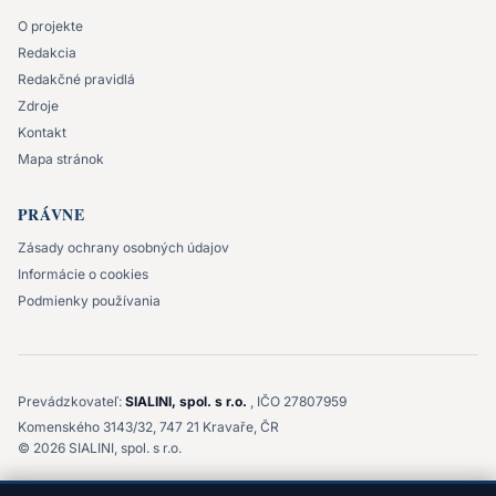
O projekte
Redakcia
Redakčné pravidlá
Zdroje
Kontakt
Mapa stránok
PRÁVNE
Zásady ochrany osobných údajov
Informácie o cookies
Podmienky používania
Prevádzkovateľ:
SIALINI, spol. s r.o.
, IČO 27807959
Komenského 3143/32, 747 21 Kravaře, ČR
©
2026
SIALINI, spol. s r.o.
Tento web má informačný charakter. Neposkytujeme ani