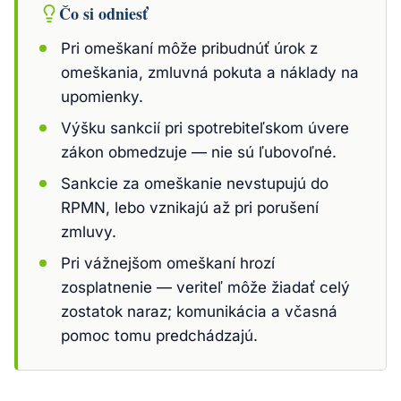
Čo si odniesť
Pri omeškaní môže pribudnúť úrok z
omeškania, zmluvná pokuta a náklady na
upomienky.
Výšku sankcií pri spotrebiteľskom úvere
zákon obmedzuje — nie sú ľubovoľné.
Sankcie za omeškanie nevstupujú do
RPMN, lebo vznikajú až pri porušení
zmluvy.
Pri vážnejšom omeškaní hrozí
zosplatnenie — veriteľ môže žiadať celý
zostatok naraz; komunikácia a včasná
pomoc tomu predchádzajú.