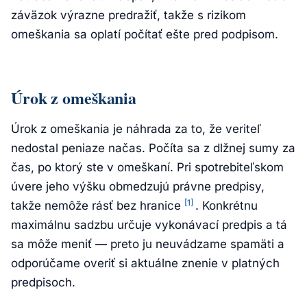
záväzok výrazne predražiť, takže s rizikom
omeškania sa oplatí počítať ešte pred podpisom.
Úrok z omeškania
Úrok z omeškania je náhrada za to, že veriteľ
nedostal peniaze načas. Počíta sa z dlžnej sumy za
čas, po ktorý ste v omeškaní. Pri spotrebiteľskom
úvere jeho výšku obmedzujú právne predpisy,
[1]
takže nemôže rásť bez hranice
. Konkrétnu
maximálnu sadzbu určuje vykonávací predpis a tá
sa môže meniť — preto ju neuvádzame spamäti a
odporúčame overiť si aktuálne znenie v platných
predpisoch.