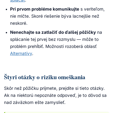
splácať
.
Pri prvom probléme komunikujte
s veriteľom,
nie mlčte. Skoré riešenie býva lacnejšie než
neskoré.
Nenechajte sa zatlačiť do ďalšej pôžičky
na
splácanie tej prvej bez rozmyslu — môže to
problém prehĺbiť. Možnosti rozoberá oblasť
Alternatívy
.
Štyri otázky o riziku omeškania
Skôr než pôžičku prijmete, prejdite si tieto otázky.
Ak na niektorú nepoznáte odpoveď, je to dôvod sa
nad záväzkom ešte zamyslieť.