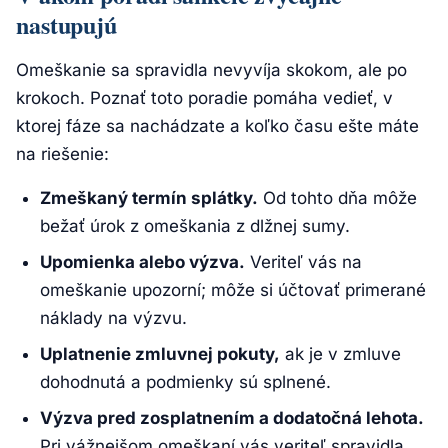
nastupujú
Omeškanie sa spravidla nevyvíja skokom, ale po
krokoch. Poznať toto poradie pomáha vedieť, v
ktorej fáze sa nachádzate a koľko času ešte máte
na riešenie:
Zmeškaný termín splátky.
Od tohto dňa môže
bežať úrok z omeškania z dlžnej sumy.
Upomienka alebo výzva.
Veriteľ vás na
omeškanie upozorní; môže si účtovať primerané
náklady na výzvu.
Uplatnenie zmluvnej pokuty,
ak je v zmluve
dohodnutá a podmienky sú splnené.
Výzva pred zosplatnením a dodatočná lehota.
Pri vážnejšom omeškaní vás veriteľ spravidla