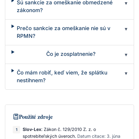
Sú sankcie za omeškanie obmedzené
▾
zákonom?
Prečo sankcie za omeškanie nie sú v
▾
RPMN?
Čo je zosplatnenie?
▾
Čo mám robiť, keď viem, že splátku
▾
nestihnem?
Použité zdroje
Slov-Lex
:
Zákon č. 129/2010 Z. z. o
1
spotrebiteľských úveroch
.
Datum citace:
3. júna