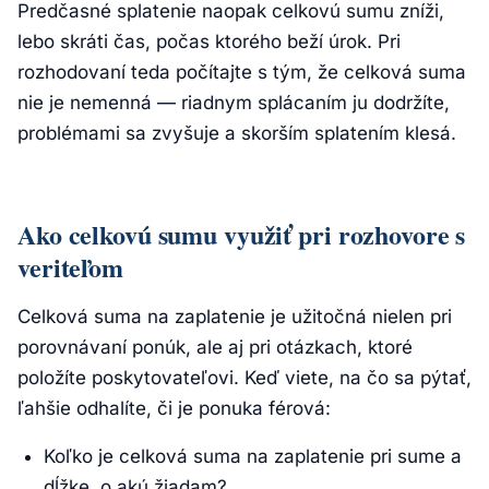
Predčasné splatenie naopak celkovú sumu zníži,
lebo skráti čas, počas ktorého beží úrok. Pri
rozhodovaní teda počítajte s tým, že celková suma
nie je nemenná — riadnym splácaním ju dodržíte,
problémami sa zvyšuje a skorším splatením klesá.
Ako celkovú sumu využiť pri rozhovore s
veriteľom
Celková suma na zaplatenie je užitočná nielen pri
porovnávaní ponúk, ale aj pri otázkach, ktoré
položíte poskytovateľovi. Keď viete, na čo sa pýtať,
ľahšie odhalíte, či je ponuka férová:
Koľko je celková suma na zaplatenie pri sume a
dĺžke, o akú žiadam?