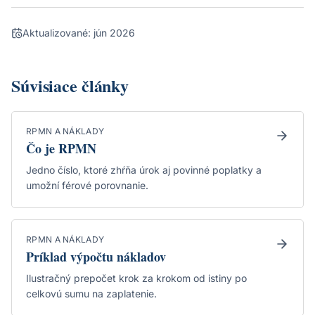
Aktualizované:
jún 2026
Súvisiace články
RPMN A NÁKLADY
Čo je RPMN
Jedno číslo, ktoré zhŕňa úrok aj povinné poplatky a
umožní férové porovnanie.
RPMN A NÁKLADY
Príklad výpočtu nákladov
Ilustračný prepočet krok za krokom od istiny po
celkovú sumu na zaplatenie.