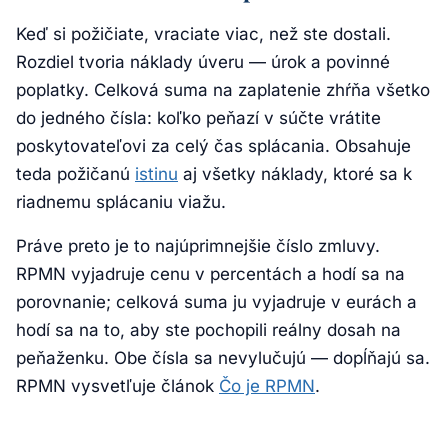
Keď si požičiate, vraciate viac, než ste dostali.
Rozdiel tvoria náklady úveru — úrok a povinné
poplatky. Celková suma na zaplatenie zhŕňa všetko
do jedného čísla: koľko peňazí v súčte vrátite
poskytovateľovi za celý čas splácania. Obsahuje
teda požičanú
istinu
aj všetky náklady, ktoré sa k
riadnemu splácaniu viažu.
Práve preto je to najúprimnejšie číslo zmluvy.
RPMN vyjadruje cenu v percentách a hodí sa na
porovnanie; celková suma ju vyjadruje v eurách a
hodí sa na to, aby ste pochopili reálny dosah na
peňaženku. Obe čísla sa nevylučujú — dopĺňajú sa.
RPMN vysvetľuje článok
Čo je RPMN
.