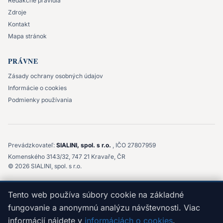
Redakčné pravidlá
Zdroje
Kontakt
Mapa stránok
PRÁVNE
Zásady ochrany osobných údajov
Informácie o cookies
Podmienky používania
Prevádzkovateľ:
SIALINI, spol. s r.o.
, IČO 27807959
Komenského 3143/32, 747 21 Kravaře, ČR
©
2026
SIALINI, spol. s r.o.
Tento web má informačný charakter. Neposkytujeme ani
Tento web používa súbory cookie na základné
nesprostredkúvame pôžičky a obsah nie je individuálnym odporúčaním.
Prevádzkovateľ nezodpovedá za rozhodnutia prijaté na základe
fungovanie a anonymnú analýzu návštevnosti. Viac
informácií uvedených na tomto webe ani za prípadnú škodu, ktorá by z
informácií nájdete v
informáciách o cookies
.