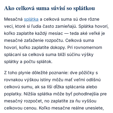
Ako celková suma súvisí so splátkou
Mesačná
splátka
a celková suma sú dve rôzne
veci, ktoré si ľudia často zamieňajú. Splátka hovorí,
koľko zaplatíte každý mesiac — teda aké veľké je
mesačné zaťaženie rozpočtu. Celková suma
hovorí, koľko zaplatíte dokopy. Pri rovnomernom
splácaní sa celková suma blíži súčinu výšky
splátky a počtu splátok.
Z toho plynie dôležité poznanie: dve pôžičky s
rovnakou výškou istiny môžu mať veľmi odlišnú
celkovú sumu, ak sa líši dĺžka splácania alebo
poplatky. Nižšia splátka môže byť pohodlnejšia pre
mesačný rozpočet, no zaplatíte za ňu vyššou
celkovou cenou. Koľko mesačne reálne unesiete,