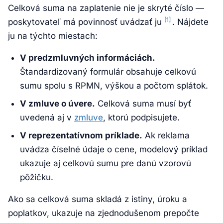
Celková suma na zaplatenie nie je skryté číslo —
[1]
poskytovateľ má povinnosť uvádzať ju
. Nájdete
ju na týchto miestach:
V predzmluvných informáciách.
Štandardizovaný formulár obsahuje celkovú
sumu spolu s RPMN, výškou a počtom splátok.
V zmluve o úvere.
Celková suma musí byť
uvedená aj v
zmluve
, ktorú podpisujete.
V reprezentatívnom príklade.
Ak reklama
uvádza číselné údaje o cene, modelový príklad
ukazuje aj celkovú sumu pre danú vzorovú
pôžičku.
Ako sa celková suma skladá z istiny, úroku a
poplatkov, ukazuje na zjednodušenom prepočte