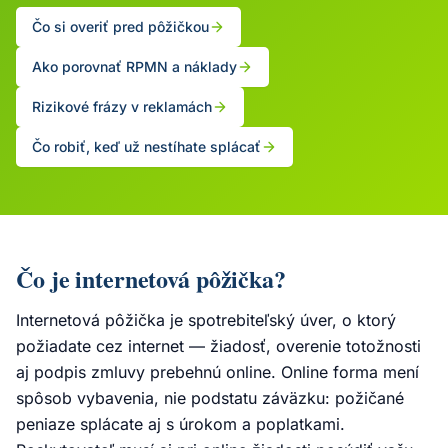
Čo si overiť pred pôžičkou
Ako porovnať RPMN a náklady
Rizikové frázy v reklamách
Čo robiť, keď už nestíhate splácať
Čo je internetová pôžička?
Internetová pôžička je spotrebiteľský úver, o ktorý
požiadate cez internet — žiadosť, overenie totožnosti
aj podpis zmluvy prebehnú online. Online forma mení
spôsob vybavenia, nie podstatu záväzku: požičané
peniaze splácate aj s úrokom a poplatkami.