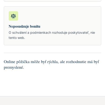
Neposudzuje bonitu
O schválení a podmienkach rozhoduje poskytovateľ, nie
tento web.
Online pôžička môže byť rýchla, ale rozhodnutie má byť
premyslené.