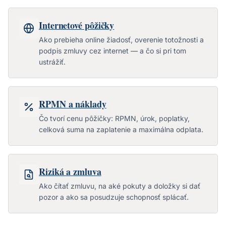
Internetové pôžičky
Ako prebieha online žiadosť, overenie totožnosti a
podpis zmluvy cez internet — a čo si pri tom
ustrážiť.
RPMN a náklady
Čo tvorí cenu pôžičky: RPMN, úrok, poplatky,
celková suma na zaplatenie a maximálna odplata.
Riziká a zmluva
Ako čítať zmluvu, na aké pokuty a doložky si dať
pozor a ako sa posudzuje schopnosť splácať.