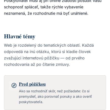
Poskytovateľ musí aj pri online žiadosti posúdiť vašu
schopnosť splácať, takže rýchle vybavenie
neznamená, že rozhodnutie má byť unáhlené.
Hlavné témy
Web je rozdelený do tematických oblastí. Každá
odpovedá na inú otázku, ktorú si kladie človek
zvažujúci internetovú pôžičku — od prvého
rozhodovania až po čítanie zmluvy.
Pred pôžičkou
Ako sa rozhodnúť skôr, než požiadate: čo si
premyslieť, ako porovnať ponuky a ako overiť
poskytovateľa.