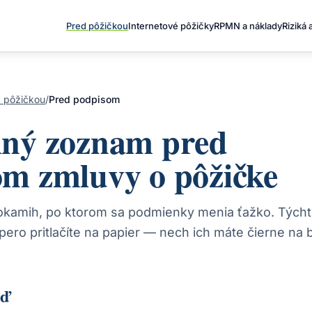
Pred pôžičkou
Internetové pôžičky
RPMN a náklady
Riziká 
 pôžičkou
/
Pred podpisom
lný zoznam pred
m zmluvy o pôžičke
 okamih, po ktorom sa podmienky menia ťažko. Týc
 pero pritlačíte na papier — nech ich máte čierne na b
eď