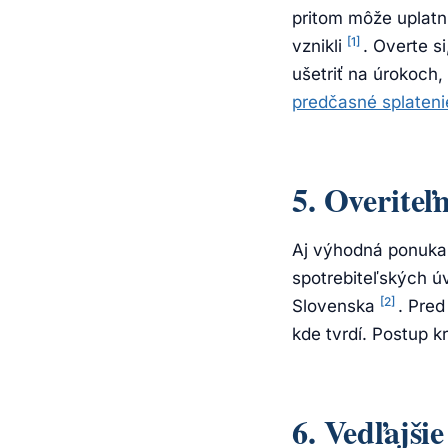
pritom môže uplatn
[1]
vznikli
. Overte 
ušetriť na úrokoch,
predčasné splateni
5. Overiteľ
Aj výhodná ponuka s
spotrebiteľských úv
[2]
Slovenska
. Pred
kde tvrdí. Postup 
6. Vedľajš