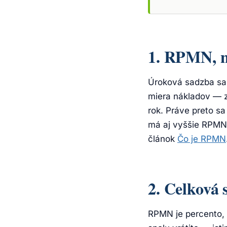
1. RPMN, n
Úroková sadzba sam
miera nákladov — z
rok. Práve preto s
má aj vyššie RPMN.
článok
Čo je RPMN
2. Celková 
RPMN je percento, 