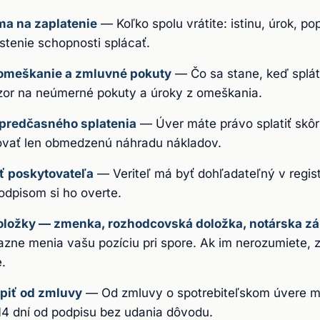
a na zaplatenie
—
Koľko spolu vrátite: istinu, úrok, po
stenie schopnosti splácať.
 omeškanie a zmluvné pokuty
—
Čo sa stane, keď splát
zor na neúmerné pokuty a úroky z omeškania.
predčasného splatenia
—
Úver máte právo splatiť skôr
ovať len obmedzenú náhradu nákladov.
ť poskytovateľa
—
Veriteľ má byť dohľadateľný v regist
odpisom si ho overte.
oložky — zmenka, rozhodcovská doložka, notárska zá
azne menia vašu pozíciu pri spore. Ak im nerozumiete,
.
piť od zmluvy
—
Od zmluvy o spotrebiteľskom úvere m
14 dní od podpisu bez udania dôvodu.