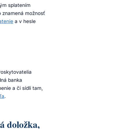
ným splatením
 to znamená možnosť
atenie
a v hesle
Poskytovatelia
odná banka
nie a či sídli tam,
ľa
.
á doložka,