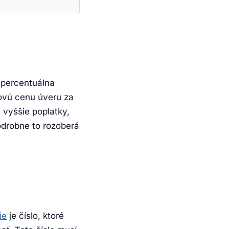
percentuálna
kovú cenu úveru za
 vyššie poplatky,
odrobne to rozoberá
ie
je číslo, ktoré