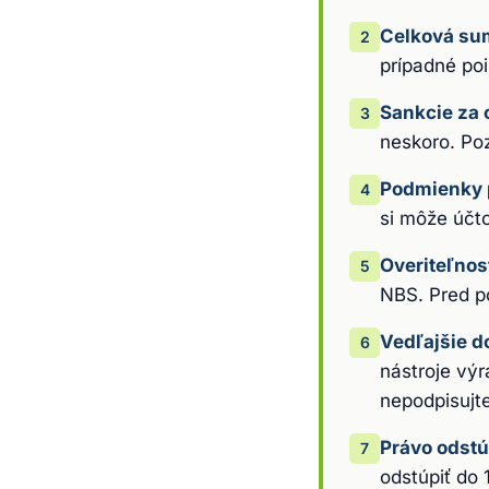
Celková sum
2
prípadné poi
Sankcie za
3
neskoro. Po
Podmienky 
4
si môže účt
Overiteľnos
5
NBS. Pred p
Vedľajšie d
6
nástroje výr
nepodpisujte
Právo odstú
7
odstúpiť do 