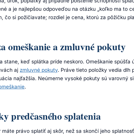
ina, úrok, poplatky aj prípadné poistenie schopnosti splá
né a je najlepšou odpoveďou na otázku „koľko ma to ce
 čo si požičiavate; rozdiel je cena, ktorú za pôžičku pla
 za omeškanie a zmluvné pokuty
 sa stane, keď splátka príde neskoro. Omeškanie spúšťa
uvách aj
zmluvné pokuty
. Práve tieto položky vedia dlh 
tuácia najťažšia. Neúmerne vysoké pokuty sú varovný s
 omeškanie
.
ky predčasného splatenia
 máte právo splatiť aj skôr, než sa skončí jeho splatnosť