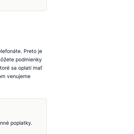
elefonáte. Preto je
 môžete podmienky
toré sa oplatí mať
tom venujeme
nné poplatky.