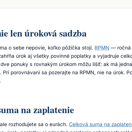
ie len úroková sadzba
a o sebe nepovie, koľko pôžička stojí.
RPMN
— ročná 
ahŕňa úrok aj všetky povinné poplatky a vyjadruje cel
a dve ponuky s rovnakým úrokom môžu líšiť: ak má jedna
 Pri porovnávaní sa pozerajte na RPMN, nie na úrok. P
.
suma na zaplatenie
ale rozhodujete sa o eurách.
Celková suma na zaplaten