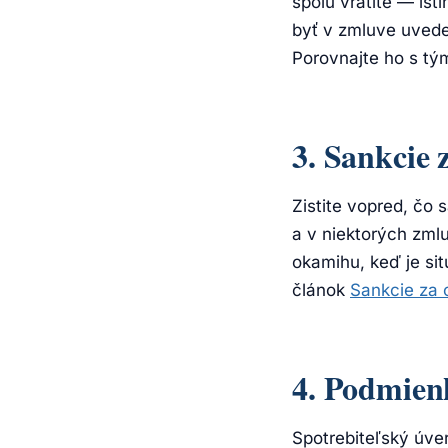
spolu vrátite — ist
byť v zmluve uvede
Porovnajte ho s tým,
3. Sankcie
Zistite vopred, čo
a v niektorých zml
okamihu, keď je si
článok
Sankcie za
4. Podmien
Spotrebiteľský úver