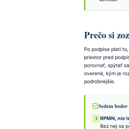
Prečo si zo
Po podpise platí to,
priestor pred podp
porovnať, spýtať s
overené, kým je r
podrobnejšie.
Sedem bodov
RPMN, nie l
1
Bez nej sa 