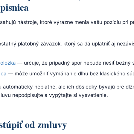
pisnica
sahujú nástroje, ktoré výrazne menia vašu pozíciu pri 
tatný platobný záväzok, ktorý sa dá uplatniť aj nezávi
oložka
— určuje, že prípadný spor nebude riešiť bežný 
ica
— môže umožniť vymáhanie dlhu bez klasického sú
ú automaticky neplatné, ale ich dôsledky bývajú pre dlž
uvu nepodpisujte a vypýtajte si vysvetlenie.
stúpiť od zmluvy