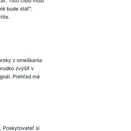
cať. Toto číslo musí
lé bude stáť".
títe.
 úroky z omeškania
prudko zvýšiť v
ignál. Prehľad má
. Poskytovateľ si