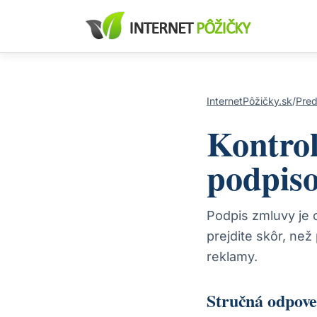
InternetPôžičky.sk
/
Pred
Kontro
podpiso
Podpis zmluvy je
prejdite skôr, než
reklamy.
Stručná odpov