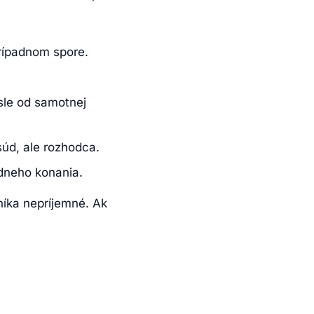
prípadnom spore.
sle od samotnej
súd, ale rozhodca.
dneho konania.
níka nepríjemné. Ak