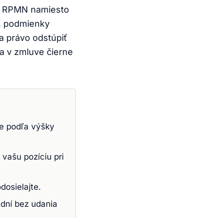
í: RPMN namiesto
, podmienky
a právo odstúpiť
a v zmluve čierne
e podľa výšky
vašu pozíciu pri
dosielajte.
 dní bez udania