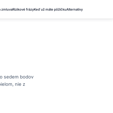
a zmluva
Rizikové frázy
Keď už máte pôžičku
Alternatívy
hto sedem bodov
ielom, nie z