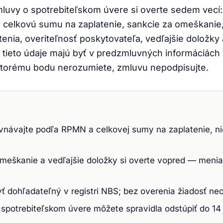
luvy o spotrebiteľskom úvere si overte sedem vec
 celkovú sumu na zaplatenie, sankcie za omeškanie
enia, overiteľnosť poskytovateľa, vedľajšie doložky 
 tieto údaje majú byť v predzmluvných informáciách 
ktorému bodu nerozumiete, zmluvu nepodpisujte.
návajte podľa RPMN a celkovej sumy na zaplatenie, ni
meškanie a vedľajšie doložky si overte vopred — menia 
yť dohľadateľný v registri NBS; bez overenia žiadosť neo
spotrebiteľskom úvere môžete spravidla odstúpiť do 14