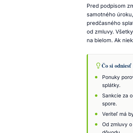
Pred podpisom zm
samotného úroku,
predčasného splat
od zmluvy. Všetky
na bielom. Ak nie
Čo si odniesť
Ponuky porov
splátky.
Sankcie za o
spore.
Veriteľ má b
Od zmluvy o 
dôvodu.