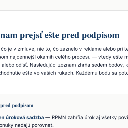
znam prejsť ešte pred podpisom
 čo je v zmluve, nie to, čo zaznelo v reklame alebo pri t
isom najcennejší okamih celého procesu — vtedy ešte
a alebo odísť. Nasledujúci zoznam zhŕňa sedem bodov, k
ozhodnutie ešte vo vašich rukách. Každému bodu sa po
 pred podpisom
en úroková sadzba
—
RPMN zahŕňa úrok aj všetky povi
ponuky nedajú porovnať.