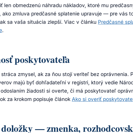
iť len obmedzenú náhradu nákladov, ktoré mu predčas
si, ako zmluva predčasné splatenie upravuje — pre vás
 ak sa vaša situácia zlepší. Viac v článku
Predčasné spl
e
.
nosť poskytovateľa
tráca zmysel, ak za ňou stojí veriteľ bez oprávnenia. 
erov majú byť dohľadateľní v registri, ktorý vedie Nár
 odoslaním žiadosti si overte, či má poskytovateľ oprávne
krok za krokom popisuje článok
Ako si overiť poskytovate
ie doložky — zmenka, rozhodcovsk