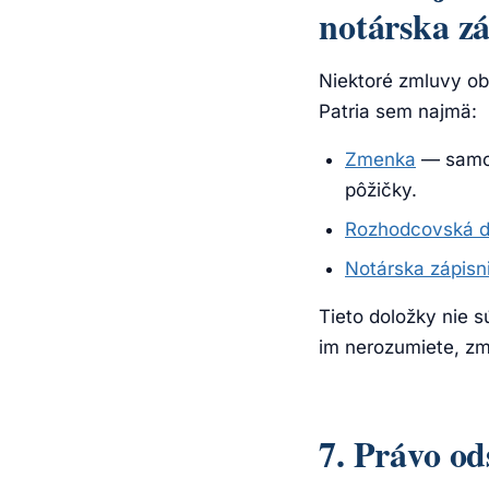
notárska zá
Niektoré zmluvy ob
Patria sem najmä:
Zmenka
— samos
pôžičky.
Rozhodcovská d
Notárska zápisn
Tieto doložky nie s
im nerozumiete, zml
7. Právo od