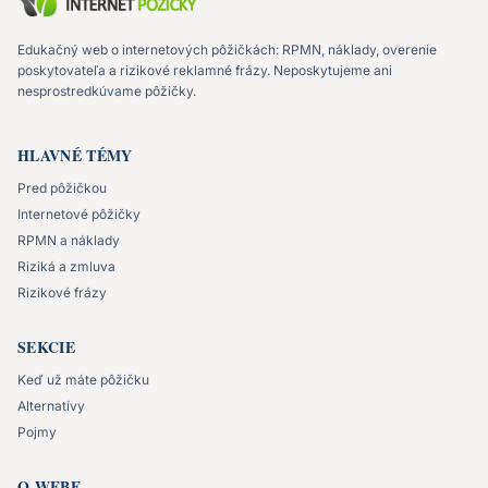
Edukačný web o internetových pôžičkách: RPMN, náklady, overenie
poskytovateľa a rizikové reklamné frázy. Neposkytujeme ani
nesprostredkúvame pôžičky.
HLAVNÉ TÉMY
Pred pôžičkou
Internetové pôžičky
RPMN a náklady
Riziká a zmluva
Rizikové frázy
SEKCIE
Keď už máte pôžičku
Alternatívy
Pojmy
O WEBE