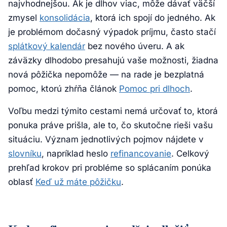
najvhodnejšou. Ak je dlhov viac, môže dávať väčší
zmysel
konsolidácia
, ktorá ich spojí do jedného. Ak
je problémom dočasný výpadok príjmu, často stačí
splátkový kalendár
bez nového úveru. A ak
záväzky dlhodobo presahujú vaše možnosti, žiadna
nová pôžička nepomôže — na rade je bezplatná
pomoc, ktorú zhŕňa článok
Pomoc pri dlhoch
.
Voľbu medzi týmito cestami nemá určovať to, ktorá
ponuka práve prišla, ale to, čo skutočne rieši vašu
situáciu. Význam jednotlivých pojmov nájdete v
slovníku
, napríklad heslo
refinancovanie
. Celkový
prehľad krokov pri probléme so splácaním ponúka
oblasť
Keď už máte pôžičku
.