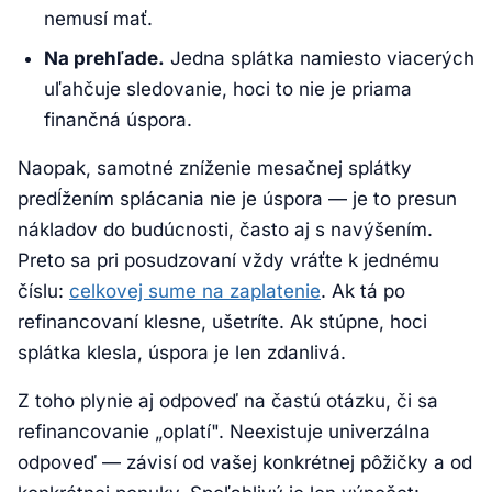
nemusí mať.
Na prehľade.
Jedna splátka namiesto viacerých
uľahčuje sledovanie, hoci to nie je priama
finančná úspora.
Naopak, samotné zníženie mesačnej splátky
predĺžením splácania nie je úspora — je to presun
nákladov do budúcnosti, často aj s navýšením.
Preto sa pri posudzovaní vždy vráťte k jednému
číslu:
celkovej sume na zaplatenie
. Ak tá po
refinancovaní klesne, ušetríte. Ak stúpne, hoci
splátka klesla, úspora je len zdanlivá.
Z toho plynie aj odpoveď na častú otázku, či sa
refinancovanie „oplatí". Neexistuje univerzálna
odpoveď — závisí od vašej konkrétnej pôžičky a od