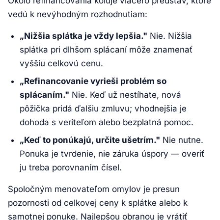
Okolo refinancovania koluje viacero predstáv, ktoré
vedú k nevýhodným rozhodnutiam:
„Nižšia splátka je vždy lepšia."
Nie. Nižšia
splátka pri dlhšom splácaní môže znamenať
vyššiu celkovú cenu.
„Refinancovanie vyrieši problém so
splácaním."
Nie. Keď už nestíhate, nová
pôžička pridá ďalšiu zmluvu; vhodnejšia je
dohoda s veriteľom alebo bezplatná pomoc.
„Keď to ponúkajú, určite ušetrím."
Nie nutne.
Ponuka je tvrdenie, nie záruka úspory — overiť
ju treba porovnaním čísel.
Spoločným menovateľom omylov je presun
pozornosti od celkovej ceny k splátke alebo k
samotnej ponuke. Najlepšou obranou je vrátiť