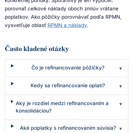
konkrétnej ponuky. Spoľahlivý je len výpočet:
porovnať celkové náklady oboch zmlúv vrátane
poplatkov. Ako pôžičky porovnávať podľa RPMN,
vysvetľuje oblasť
RPMN a náklady
.
Často kladené otázky
Čo je refinancovanie pôžičky?
▾
Kedy sa refinancovanie oplatí?
▾
Aký je rozdiel medzi refinancovaním a
▾
konsolidáciou?
Aké poplatky s refinancovaním súvisia?
▾