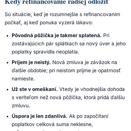
Kedy refinancovanie radšej odložiť
Sú situácie, keď je rozumnejšie s refinancovaním
počkať, aj keď ponuka vyzerá lákavo:
Pôvodná pôžička je takmer splatená.
Pri
zostávajúcich pár splátkach sa nový úver a jeho
poplatky spravidla neoplatia.
Príjem je neistý.
Nová zmluva je záväzok na
ďalšie obdobie; pri neistom príjme je opatrnosť
namieste.
Už ste v omeškaní.
Vtedy je vhodnejšia dohoda
s veriteľom než nová pôžička, ktorá pridá ďalšiu
zmluvu.
Úspora je len zdanlivá.
Ak po započítaní
poplatkov celková suma neklesne,