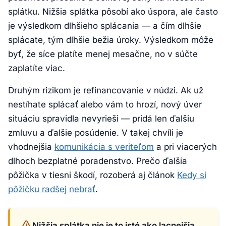
splátku. Nižšia splátka pôsobí ako úspora, ale často
je výsledkom dlhšieho splácania — a čím dlhšie
splácate, tým dlhšie bežia úroky. Výsledkom môže
byť, že síce platíte menej mesačne, no v súčte
zaplatíte viac.
Druhým rizikom je refinancovanie v núdzi. Ak už
nestíhate splácať alebo vám to hrozí, nový úver
situáciu spravidla nevyrieši — pridá len ďalšiu
zmluvu a ďalšie posúdenie. V takej chvíli je
vhodnejšia
komunikácia s veriteľom
a pri viacerých
dlhoch bezplatné poradenstvo. Prečo ďalšia
pôžička v tiesni škodí, rozoberá aj článok
Kedy si
pôžičku radšej nebrať
.
Nižšia splátka nie je to isté ako lacnejšia