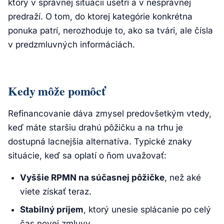
ktorý v správnej situácii ušetrí a v nesprávnej
predraží. O tom, do ktorej kategórie konkrétna
ponuka patrí, nerozhoduje to, ako sa tvári, ale čísla
v predzmluvných informáciách.
Kedy môže pomôcť
Refinancovanie dáva zmysel predovšetkým vtedy,
keď máte staršiu drahú pôžičku a na trhu je
dostupná lacnejšia alternatíva. Typické znaky
situácie, keď sa oplatí o ňom uvažovať:
Vyššie RPMN na súčasnej pôžičke
, než aké
viete získať teraz.
Stabilný príjem
, ktorý unesie splácanie po celý
čas novej zmluvy.