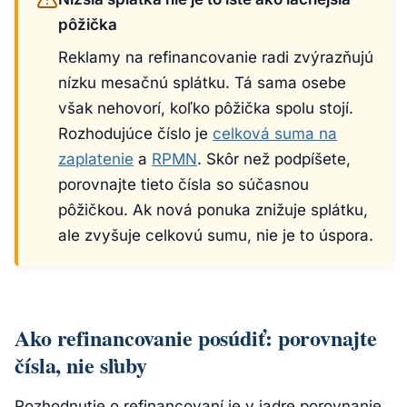
pôžička
Reklamy na refinancovanie radi zvýrazňujú
nízku mesačnú splátku. Tá sama osebe
však nehovorí, koľko pôžička spolu stojí.
Rozhodujúce číslo je
celková suma na
zaplatenie
a
RPMN
. Skôr než podpíšete,
porovnajte tieto čísla so súčasnou
pôžičkou. Ak nová ponuka znižuje splátku,
ale zvyšuje celkovú sumu, nie je to úspora.
Ako refinancovanie posúdiť: porovnajte
čísla, nie sľuby
Rozhodnutie o refinancovaní je v jadre porovnanie