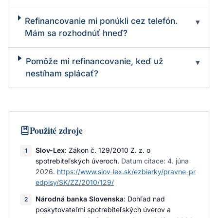
Refinancovanie mi ponúkli cez telefón.
▾
Mám sa rozhodnúť hneď?
Pomôže mi refinancovanie, keď už
▾
nestíham splácať?
Použité zdroje
Slov-Lex
:
Zákon č. 129/2010 Z. z. o
1
spotrebiteľských úveroch
.
Datum citace:
4. júna
2026
.
https://www.slov-lex.sk/ezbierky/pravne-pr
edpisy/SK/ZZ/2010/129/
Národná banka Slovenska
:
Dohľad nad
2
poskytovateľmi spotrebiteľských úverov a