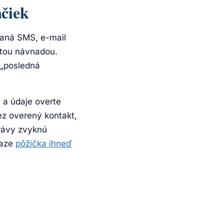
čiek
daná SMS, e-mail
stou návnadou.
 „posledná
i a údaje overte
ez overený kontakt,
právy zvyknú
raze
pôžička ihneď