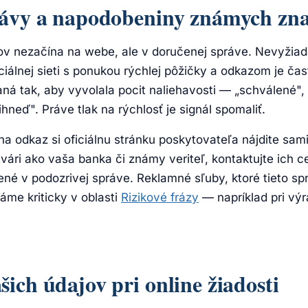
rávy a napodobeniny známych zna
v nezačína na webe, ale v doručenej správe. Nevyžia
ciálnej sieti s ponukou rýchlej pôžičky a odkazom je ča
ná tak, aby vyvolala pocit naliehavosti — „schválené",
ihneď". Práve tlak na rýchlosť je signál spomaliť.
na odkaz si oficiálnu stránku poskytovateľa nájdite sam
vári ako vaša banka či známy veriteľ, kontaktujte ich c
ené v podozrivej správe. Reklamné sľuby, ktoré tieto s
áme kriticky v oblasti
Rizikové frázy
— napríklad pri vý
ich údajov pri online žiadosti