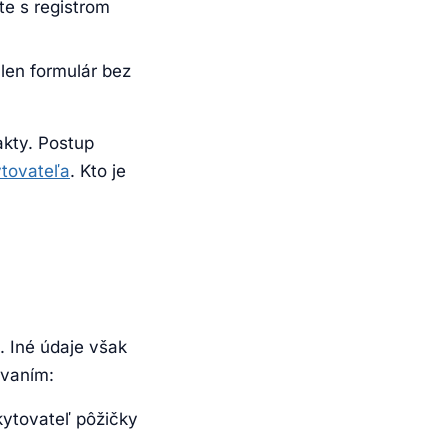
e s registrom
 len formulár bez
akty. Postup
ytovateľa
. Kto je
. Iné údaje však
ovaním:
kytovateľ pôžičky