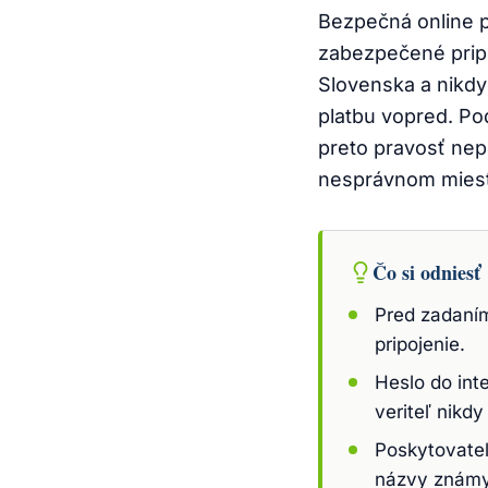
Bezpečná online p
zabezpečené pripo
Slovenska a nikdy
platbu vopred. Po
preto pravosť nepo
nesprávnom miest
Čo si odniesť
Pred zadaním
pripojenie.
Heslo do int
veriteľ nikdy
Poskytovateľ
názvy známy