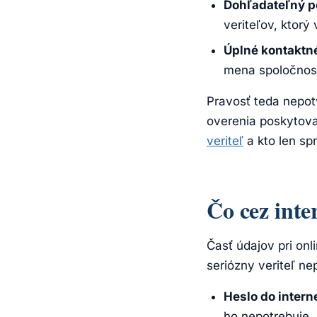
Dohľadateľný p
veriteľov, ktor
Úplné kontaktn
mena spoločnost
Pravosť teda nepotv
overenia poskytova
veriteľ
a kto len spr
Čo cez inte
Časť údajov pri onl
seriózny veriteľ n
Heslo do inter
ho nepotrebuje.