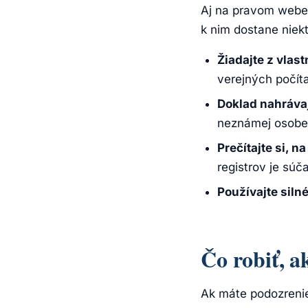
Aj na pravom webe s
k nim dostane niek
Žiadajte z vlast
verejných počít
Doklad nahráva
neznámej osobe
Prečítajte si, n
registrov je súč
Používajte silné
Čo robiť, a
Ak máte podozrenie,