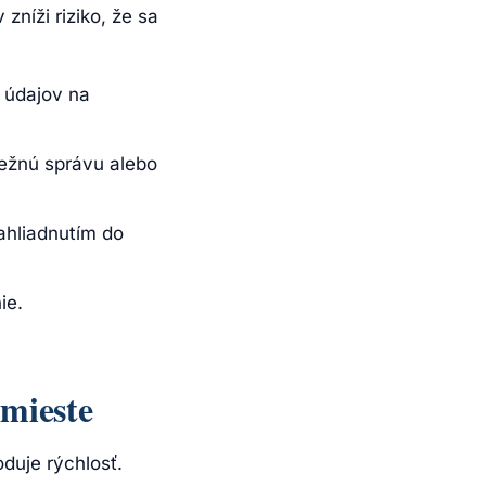
níži riziko, že sa
 údajov na
bežnú správu alebo
ahliadnutím do
ie.
 mieste
oduje rýchlosť.