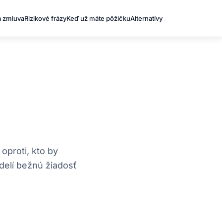
a zmluva
Rizikové frázy
Keď už máte pôžičku
Alternatívy
oproti, kto by
delí bežnú žiadosť