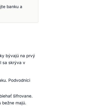
jte banku a
ky bývajú na prvý
l sa skrýva v
naku. Podvodníci
biehať šifrovane.
s bežne majú.