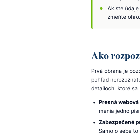
Ak ste údaje
zmeňte ohro
Ako rozpoz
Prvá obrana je poz
pohľad nerozoznate
detailoch, ktoré sa
Presná webová 
menia jedno písm
Zabezpečené pr
Samo o sebe to 