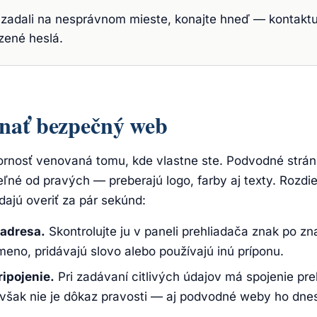
 zadali na nesprávnom mieste, konajte hneď — kontaktu
zené heslá.
nať bezpečný web
ornosť venovaná tomu, kde vlastne ste. Podvodné strán
ľné od pravých — preberajú logo, farby aj texty. Rozdie
 dajú overiť za pár sekúnd:
adresa.
Skontrolujte ju v paneli prehliadača znak po z
eno, pridávajú slovo alebo používajú inú príponu.
ipojenie.
Pri zadávaní citlivých údajov má spojenie pre
však nie je dôkaz pravosti — aj podvodné weby ho dne