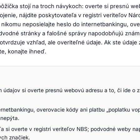
ôžička stojí na troch návykoch: overte si presnú w
jenie, nájdite poskytovateľa v registri veriteľov Ná
 nikomu neposielajte heslo do internetbankingu, ove
dvodné stránky a falošné správy napodobňujú známy
tvrdzuje vzhľad, ale overiteľné údaje. Ak ste údaje 
e, konajte ihneď.
 údajov si overte presnú webovú adresu a to, či ide o
ernetbankingu, overovacie kódy ani platbu „poplatku vo
 nepýta.
a si overte v registri veriteľov NBS; podvodné weby n
ch značiek.