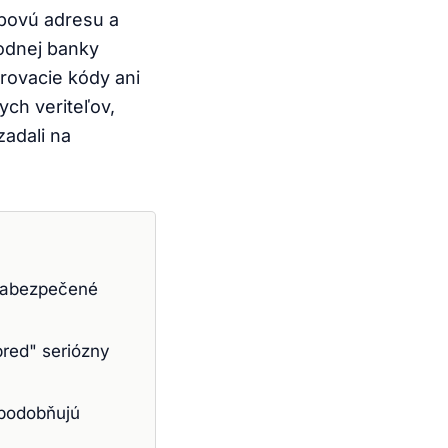
ebovú adresu a
rodnej banky
rovacie kódy ani
ch veriteľov,
zadali na
 zabezpečené
pred" seriózny
apodobňujú