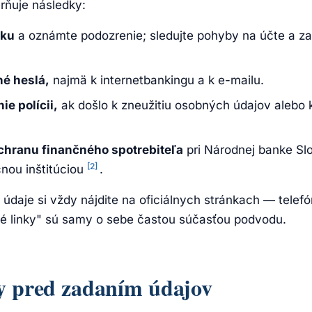
rňuje následky:
nku
a oznámte podozrenie; sledujte pohyby na účte a za
é heslá,
najmä k internetbankingu a k e-mailu.
e polícii,
ak došlo k zneužitiu osobných údajov alebo
chranu finančného spotrebiteľa
pri Národnej banke Slo
[2]
čnou inštitúciou
.
údaje si vždy nájdite na oficiálnych stránkach — telef
né linky" sú samy o sebe častou súčasťou podvodu.
ky pred zadaním údajov