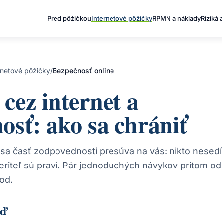
Pred pôžičkou
Internetové pôžičky
RPMN a náklady
Riziká 
rnetové pôžičky
/
Bezpečnosť online
 cez internet a
osť: ako sa chrániť
 sa časť zodpovednosti presúva na vás: nikto nesedí 
veriteľ sú praví. Pár jednoduchých návykov pritom od
od.
eď