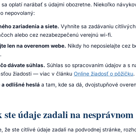
a oplatí narábať s údajmi obozretne. Niekoľko návykov z
to nepovolaný:
ného zariadenia a siete.
Vyhnite sa zadávaniu citlivých
ačoch alebo cez nezabezpečenú verejnú wi-fi.
jte len na overenom webe.
Nikdy ho neposielajte cez 
.
a čo dávate súhlas.
Súhlas so spracovaním údajov a s n
asťou žiadosti — viac v článku
Online žiadosť o pôžičku
.
 a odlišné heslá
a tam, kde sa dá, dvojstupňové overen
k ste údaje zadali na nesprávnom
 že ste citlivé údaje zadali na podvodnej stránke, rozh