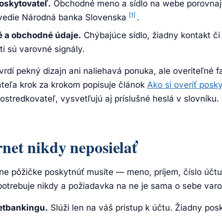
oskytovateľ.
Obchodné meno a sídlo na webe porovnajt
[1]
ý vedie Národná banka Slovenska
.
é a obchodné údaje.
Chýbajúce sídlo, žiadny kontakt či
i sú varovné signály.
rdí pekný dizajn ani naliehavá ponuka, ale overiteľné f
teľa krok za krokom popisuje článok
Ako si overiť posk
ostredkovateľ, vysvetľujú aj príslušné heslá v slovníku.
rnet nikdy neposielať
ine pôžičke poskytnúť musíte — meno, príjem, číslo účtu
epotrebuje nikdy a požiadavka na ne je sama o sebe var
netbankingu.
Slúži len na váš prístup k účtu. Žiadny pos