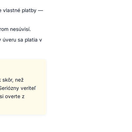
e vlastné platby —
erom nesúvisí.
 úveru sa platia v
 skôr, než
eriózny veriteľ
si overte z