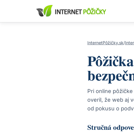
InternetPôžičky.sk
/
Inte
Pôžička
bezpečn
Pri online pôžičke
overil, že web aj 
od pokusu o podv
Stručná odpov