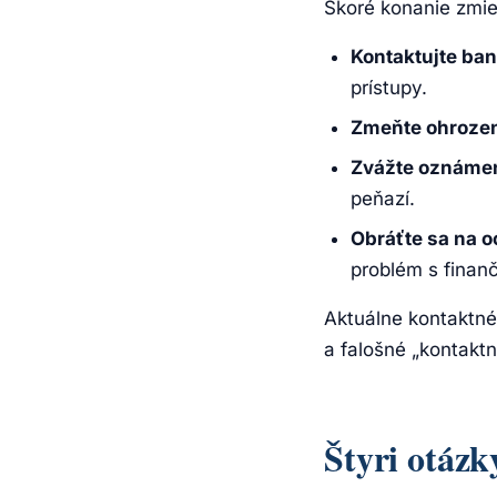
Skoré konanie zmie
Kontaktujte ba
prístupy.
Zmeňte ohrozen
Zvážte oznámeni
peňazí.
Obráťte sa na o
problém s finan
Aktuálne kontaktné 
a falošné „kontakt
Štyri otáz