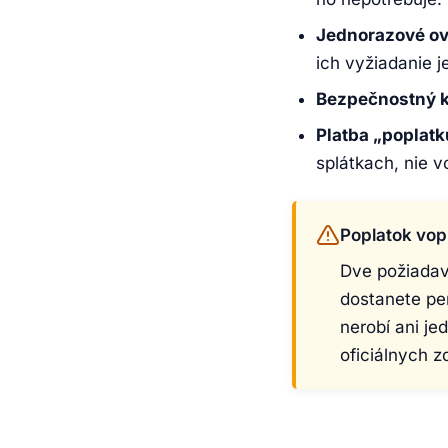
Jednorazové ov
ich vyžiadanie j
Bezpečnostný kó
Platba „poplat
splátkach, nie v
Poplatok vop
Dve požiadav
dostanete pen
nerobí ani je
oficiálnych z