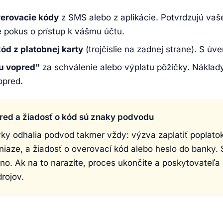
erovacie kódy
z SMS alebo z aplikácie. Potvrdzujú vaš
e pokus o prístup k vášmu účtu.
d z platobnej karty
(trojčíslie na zadnej strane). S úv
ku vopred"
za schválenie alebo výplatu pôžičky. Náklady
opred.
red a žiadosť o kód sú znaky podvodu
ky odhalia podvod takmer vždy: výzva zaplatiť poplatok
iaze, a žiadosť o overovací kód alebo heslo do banky. S
dno. Ak na to narazíte, proces ukončite a poskytovateľa 
drojov.