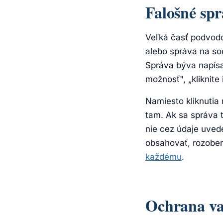
Falošné sp
Veľká časť podvodo
alebo správa na so
Správa býva napísa
možnosť", „kliknite 
Namiesto kliknutia 
tam. Ak sa správa t
nie cez údaje uved
obsahovať, rozober
každému
.
Ochrana vaš