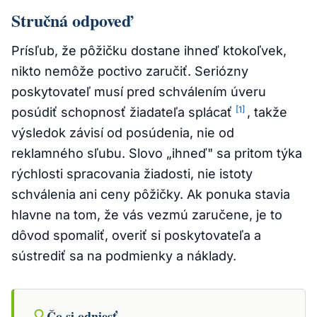
Stručná odpoveď
Prísľub, že pôžičku dostane ihneď ktokoľvek,
nikto nemôže poctivo zaručiť. Seriózny
poskytovateľ musí pred schválením úveru
[1]
posúdiť schopnosť žiadateľa splácať
, takže
výsledok závisí od posúdenia, nie od
reklamného sľubu. Slovo „ihneď" sa pritom týka
rýchlosti spracovania žiadosti, nie istoty
schválenia ani ceny pôžičky. Ak ponuka stavia
hlavne na tom, že vás vezmú zaručene, je to
dôvod spomaliť, overiť si poskytovateľa a
sústrediť sa na podmienky a náklady.
Čo si odniesť