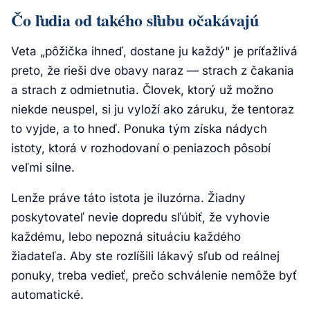
Čo ľudia od takého sľubu očakávajú
Veta „pôžička ihneď, dostane ju každý" je príťažlivá
preto, že rieši dve obavy naraz — strach z čakania
a strach z odmietnutia. Človek, ktorý už možno
niekde neuspel, si ju vyloží ako záruku, že tentoraz
to vyjde, a to hneď. Ponuka tým získa nádych
istoty, ktorá v rozhodovaní o peniazoch pôsobí
veľmi silne.
Lenže práve táto istota je iluzórna. Žiadny
poskytovateľ nevie dopredu sľúbiť, že vyhovie
každému, lebo nepozná situáciu každého
žiadateľa. Aby ste rozlíšili lákavý sľub od reálnej
ponuky, treba vedieť, prečo schválenie nemôže byť
automatické.