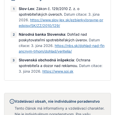
Slov-Lex
:
Zákon č. 129/2010 Z. z. o
1
spotrebiteľských úveroch
.
Datum citace:
3. júna
2026
.
https://www.slov-lex.sk/ezbierky/pravne-pr
edpisy/SK/ZZ/2010/129/
Národná banka Slovenska
:
Dohľad nad
2
poskytovateľmi spotrebiteľských úverov
.
Datum
citace:
3. júna 2026
.
https://nbs.sk/dohlad-nad-fin
ancnym-trhom/dohlad/veritelia/
Slovenská obchodná inšpekcia
:
Ochrana
3
spotrebiteľa a dozor nad reklamou
.
Datum citace:
3. júna 2026
.
https://www.soi.sk
Vzdelávací obsah, nie individuálne poradenstvo
Tento článok má informatívny a vzdelávací charakter.
Nie je individuálnym poradenstvom. Pre vašu