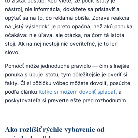
to získať odstup. Keď viete, že pocit istoty je
nástroj, nie informácia, dokážete sa pristaviť a
opýtať sa na to, čo reklama obišla. Zdravá reakcia
na „istý výsledok" je preto opačná, než akú ponuka
očakáva: nie úľava, ale otázka, na čom tá istota
stojí. Ak na nej nestojí nič overiteľné, je to len
slovo.
Pomôcť môže jednoduché pravidlo — čím silnejšie
ponuka sľubuje istotu, tým dôležitejšie je overiť si
fakty. Či si pôžičku vôbec môžete dovoliť, posúďte
podľa článku
Koľko si môžem dovoliť splácať
, a
poskytovateľa si preverte ešte pred rozhodnutím.
Ako rozlíšiť rýchle vybavenie od