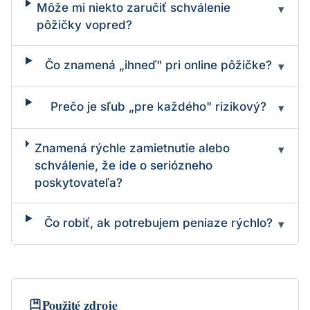
Môže mi niekto zaručiť schválenie
▾
pôžičky vopred?
Čo znamená „ihneď" pri online pôžičke?
▾
Prečo je sľub „pre každého" rizikový?
▾
Znamená rýchle zamietnutie alebo
▾
schválenie, že ide o seriózneho
poskytovateľa?
Čo robiť, ak potrebujem peniaze rýchlo?
▾
Použité zdroje