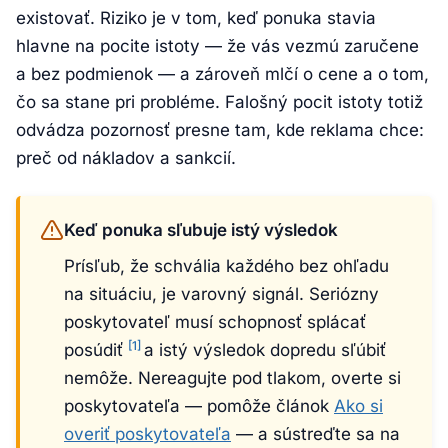
existovať. Riziko je v tom, keď ponuka stavia
hlavne na pocite istoty — že vás vezmú zaručene
a bez podmienok — a zároveň mlčí o cene a o tom,
čo sa stane pri probléme. Falošný pocit istoty totiž
odvádza pozornosť presne tam, kde reklama chce:
preč od nákladov a sankcií.
Keď ponuka sľubuje istý výsledok
Prísľub, že schvália každého bez ohľadu
na situáciu, je varovný signál. Seriózny
poskytovateľ musí schopnosť splácať
[1]
posúdiť
a istý výsledok dopredu sľúbiť
nemôže. Nereagujte pod tlakom, overte si
poskytovateľa — pomôže článok
Ako si
overiť poskytovateľa
— a sústreďte sa na