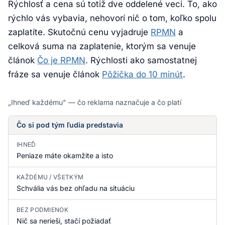
Rýchlosť a cena sú totiž dve oddelené veci. To, ako
rýchlo vás vybavia, nehovorí nič o tom, koľko spolu
zaplatíte. Skutočnú cenu vyjadruje
RPMN
a
celková suma na zaplatenie, ktorým sa venuje
článok
Čo je RPMN
. Rýchlosti ako samostatnej
fráze sa venuje článok
Pôžička do 10 minút
.
„Ihneď každému" — čo reklama naznačuje a čo platí
Čo si pod tým ľudia predstavia
IHNEĎ
Peniaze máte okamžite a isto
KAŽDÉMU / VŠETKÝM
Schvália vás bez ohľadu na situáciu
BEZ PODMIENOK
Nič sa nerieši, stačí požiadať