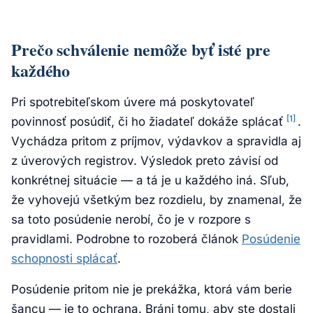
Prečo schválenie nemôže byť isté pre
každého
Pri spotrebiteľskom úvere má poskytovateľ
[1]
povinnosť posúdiť, či ho žiadateľ dokáže splácať
.
Vychádza pritom z príjmov, výdavkov a spravidla aj
z úverových registrov. Výsledok preto závisí od
konkrétnej situácie — a tá je u každého iná. Sľub,
že vyhovejú všetkým bez rozdielu, by znamenal, že
sa toto posúdenie nerobí, čo je v rozpore s
pravidlami. Podrobne to rozoberá článok
Posúdenie
schopnosti splácať
.
Posúdenie pritom nie je prekážka, ktorá vám berie
šancu — je to ochrana. Bráni tomu, aby ste dostali