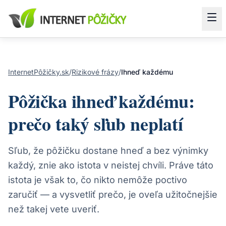
InternetPôžičky.sk
/
Rizikové frázy
/
Ihneď každému
Pôžička ihneď každému:
prečo taký sľub neplatí
Sľub, že pôžičku dostane hneď a bez výnimky
každý, znie ako istota v neistej chvíli. Práve táto
istota je však to, čo nikto nemôže poctivo
zaručiť — a vysvetliť prečo, je oveľa užitočnejšie
než takej vete uveriť.