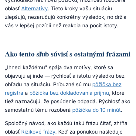
východisko než novú pôžičku, možnosti rozoberá
oblasť
Alternatívy
. Tieto kroky vašu situáciu
zlepšujú, nezaručujú konkrétny výsledok, no držia
vás v lepšej pozícii než reakcia na pocit istoty.
Ako tento sľub súvisí s ostatnými frázami
„Ihneď každému" spája dva motívy, ktoré sa
objavujú aj inde — rýchlosť a istotu výsledku bez
ohľadu na situáciu. Príbuzné sú mu
pôžička bez
registra
a
pôžička bez dokladovania príjmu
, ktoré
tiež naznačujú, že posúdenie odpadá. Rýchlosť ako
samostatnú tému rozoberá
pôžička do 10 minút
.
Spoločný návod, ako každú takú frázu čítať, zhŕňa
oblasť
Rizikové frázy
. Keď za ponukou nasleduje