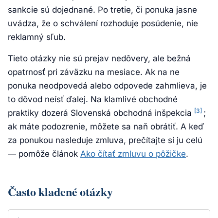
sankcie sú dojednané. Po tretie, či ponuka jasne
uvádza, že o schválení rozhoduje posúdenie, nie
reklamný sľub.
Tieto otázky nie sú prejav nedôvery, ale bežná
opatrnosť pri záväzku na mesiace. Ak na ne
ponuka neodpovedá alebo odpovede zahmlieva, je
to dôvod neísť ďalej. Na klamlivé obchodné
[3]
praktiky dozerá Slovenská obchodná inšpekcia
;
ak máte podozrenie, môžete sa naň obrátiť. A keď
za ponukou nasleduje zmluva, prečítajte si ju celú
— pomôže článok
Ako čítať zmluvu o pôžičke
.
Často kladené otázky