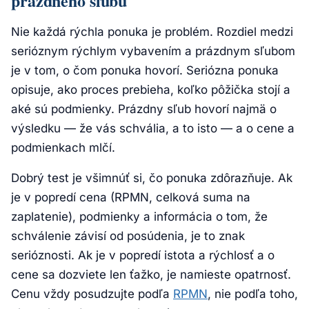
prázdneho sľubu
Nie každá rýchla ponuka je problém. Rozdiel medzi
serióznym rýchlym vybavením a prázdnym sľubom
je v tom, o čom ponuka hovorí. Seriózna ponuka
opisuje, ako proces prebieha, koľko pôžička stojí a
aké sú podmienky. Prázdny sľub hovorí najmä o
výsledku — že vás schvália, a to isto — a o cene a
podmienkach mlčí.
Dobrý test je všimnúť si, čo ponuka zdôrazňuje. Ak
je v popredí cena (RPMN, celková suma na
zaplatenie), podmienky a informácia o tom, že
schválenie závisí od posúdenia, je to znak
serióznosti. Ak je v popredí istota a rýchlosť a o
cene sa dozviete len ťažko, je namieste opatrnosť.
Cenu vždy posudzujte podľa
RPMN
, nie podľa toho,