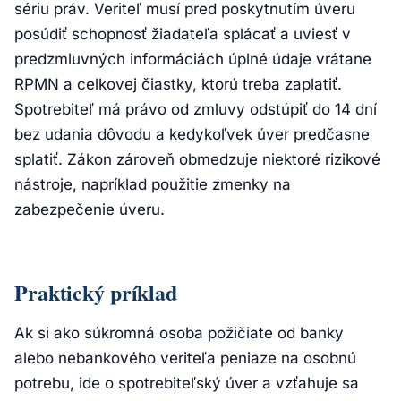
sériu práv. Veriteľ musí pred poskytnutím úveru
posúdiť schopnosť žiadateľa splácať a uviesť v
predzmluvných informáciách úplné údaje vrátane
RPMN a celkovej čiastky, ktorú treba zaplatiť.
Spotrebiteľ má právo od zmluvy odstúpiť do 14 dní
bez udania dôvodu a kedykoľvek úver predčasne
splatiť. Zákon zároveň obmedzuje niektoré rizikové
nástroje, napríklad použitie zmenky na
zabezpečenie úveru.
Praktický príklad
Ak si ako súkromná osoba požičiate od banky
alebo nebankového veriteľa peniaze na osobnú
potrebu, ide o spotrebiteľský úver a vzťahuje sa