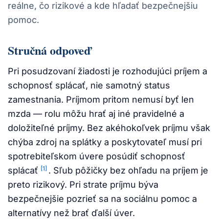
reálne, čo rizikové a kde hľadať bezpečnejšiu
pomoc.
Stručná odpoveď
Pri posudzovaní žiadosti je rozhodujúci príjem a
schopnosť splácať, nie samotný status
zamestnania. Príjmom pritom nemusí byť len
mzda — rolu môžu hrať aj iné pravidelné a
doložiteľné príjmy. Bez akéhokoľvek príjmu však
chýba zdroj na splátky a poskytovateľ musí pri
spotrebiteľskom úvere posúdiť schopnosť
[1]
splácať
. Sľub pôžičky bez ohľadu na príjem je
preto rizikový. Pri strate príjmu býva
bezpečnejšie pozrieť sa na sociálnu pomoc a
alternatívy než brať ďalší úver.