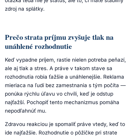
otázka teda nie je status, ale to, či máte stabilný
zdroj na splátky.
Prečo strata príjmu zvyšuje tlak na
unáhlené rozhodnutie
Keď vypadne príjem, rastie nielen potreba peňazí,
ale aj tlak a stres. A práve v takom stave sa
rozhodnutia robia ťažšie a unáhlenejšie. Reklama
mieriaca na ľudí bez zamestnania s tým počíta —
ponúka rýchlu úľavu vo chvíli, keď je odstup
najťažší. Pochopiť tento mechanizmus pomáha
nepodľahnúť mu.
Zdravou reakciou je spomaliť práve vtedy, keď to
ide najťažšie. Rozhodnutie o pôžičke pri strate