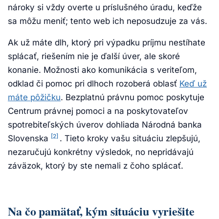
nároky si vždy overte u príslušného úradu, keďže
sa môžu meniť; tento web ich neposudzuje za vás.
Ak už máte dlh, ktorý pri výpadku príjmu nestíhate
splácať, riešením nie je ďalší úver, ale skoré
konanie. Možnosti ako komunikácia s veriteľom,
odklad či pomoc pri dlhoch rozoberá oblasť
Keď už
máte pôžičku
. Bezplatnú právnu pomoc poskytuje
Centrum právnej pomoci a na poskytovateľov
spotrebiteľských úverov dohliada Národná banka
[2]
Slovenska
. Tieto kroky vašu situáciu zlepšujú,
nezaručujú konkrétny výsledok, no nepridávajú
záväzok, ktorý by ste nemali z čoho splácať.
Na čo pamätať, kým situáciu vyriešite