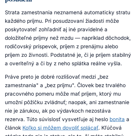
Strata zamestnania neznamená automaticky stratu
každého príjmu. Pri posudzovaní žiadosti môže
poskytovateľ zohľadniť aj iné pravidelné a
doložiteľné príjmy než mzdu — napríklad dôchodok,
rodičovský príspevok, príjem z prenájmu alebo
príjem zo živnosti. Podstatné je, či je príjem stabilný
a overiteľný a či by z neho splátka reálne vyšla.
Práve preto je dobré rozlišovať medzi „bez
zamestnania" a „bez príjmu". Človek bez trvalého
pracovného pomeru môže mať príjem, ktorý mu
umožní pôžičku zvládnuť; naopak, ani zamestnanie
nie je zárukou, ak po výdavkoch nezostáva
rezerva. Túto súvislosť vysvetľuje aj heslo
bonita
a
článok
Koľko si môžem dovoliť splácať
. Kľúčová