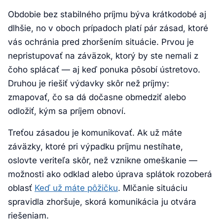
Obdobie bez stabilného príjmu býva krátkodobé aj
dlhšie, no v oboch prípadoch platí pár zásad, ktoré
vás ochránia pred zhoršením situácie. Prvou je
nepristupovať na záväzok, ktorý by ste nemali z
čoho splácať — aj keď ponuka pôsobí ústretovo.
Druhou je riešiť výdavky skôr než príjmy:
zmapovať, čo sa dá dočasne obmedziť alebo
odložiť, kým sa príjem obnoví.
Treťou zásadou je komunikovať. Ak už máte
záväzky, ktoré pri výpadku príjmu nestíhate,
oslovte veriteľa skôr, než vznikne omeškanie —
možnosti ako odklad alebo úprava splátok rozoberá
oblasť
Keď už máte pôžičku
. Mlčanie situáciu
spravidla zhoršuje, skorá komunikácia ju otvára
riešeniam.