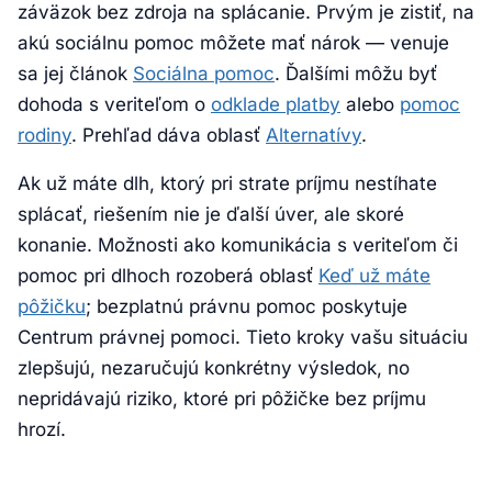
záväzok bez zdroja na splácanie. Prvým je zistiť, na
akú sociálnu pomoc môžete mať nárok — venuje
sa jej článok
Sociálna pomoc
. Ďalšími môžu byť
dohoda s veriteľom o
odklade platby
alebo
pomoc
rodiny
. Prehľad dáva oblasť
Alternatívy
.
Ak už máte dlh, ktorý pri strate príjmu nestíhate
splácať, riešením nie je ďalší úver, ale skoré
konanie. Možnosti ako komunikácia s veriteľom či
pomoc pri dlhoch rozoberá oblasť
Keď už máte
pôžičku
; bezplatnú právnu pomoc poskytuje
Centrum právnej pomoci. Tieto kroky vašu situáciu
zlepšujú, nezaručujú konkrétny výsledok, no
nepridávajú riziko, ktoré pri pôžičke bez príjmu
hrozí.