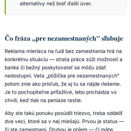
alternatívy než brať ďalší úver.
Čo fráza „pre nezamestnaných" sľubuje
Reklama mieriaca na ľudí bez zamestnania hrá na
konkrétnu situáciu — strata práce zúži možnosti a
banka či bežný poskytovateľ sa môžu zdať
nedostupní. Veta „pôžička pre nezamestnaných"
potom znie ako prísľub, že aj tu sa nájde riešenie.
Je to pochopiteľne príťažlivé, lebo prichádza vo
chvíli, keď tlak na peniaze rastie.
Aby ste takú ponuku posúdili triezvo, treba oddeliť
dve veci, ktoré sa v nej miešajú. Prvou je status —
či ste zamestnaní. Druhou je príjem — či máte