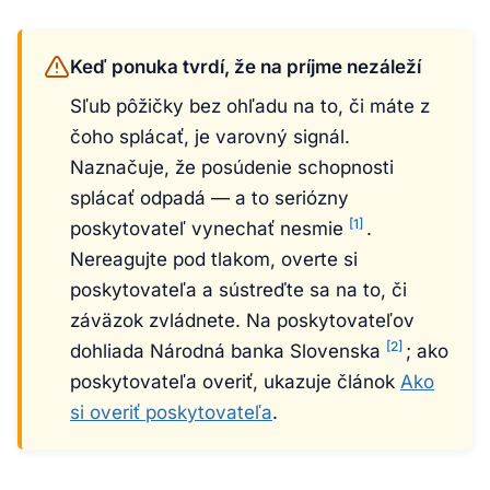
Keď ponuka tvrdí, že na príjme nezáleží
Sľub pôžičky bez ohľadu na to, či máte z
čoho splácať, je varovný signál.
Naznačuje, že posúdenie schopnosti
splácať odpadá — a to seriózny
[1]
poskytovateľ vynechať nesmie
.
Nereagujte pod tlakom, overte si
poskytovateľa a sústreďte sa na to, či
záväzok zvládnete. Na poskytovateľov
[2]
dohliada Národná banka Slovenska
; ako
poskytovateľa overiť, ukazuje článok
Ako
si overiť poskytovateľa
.