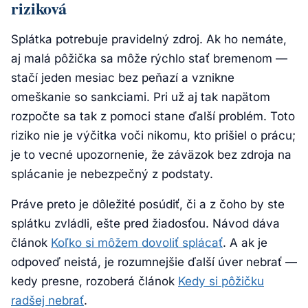
riziková
Splátka potrebuje pravidelný zdroj. Ak ho nemáte,
aj malá pôžička sa môže rýchlo stať bremenom —
stačí jeden mesiac bez peňazí a vznikne
omeškanie so sankciami. Pri už aj tak napätom
rozpočte sa tak z pomoci stane ďalší problém. Toto
riziko nie je výčitka voči nikomu, kto prišiel o prácu;
je to vecné upozornenie, že záväzok bez zdroja na
splácanie je nebezpečný z podstaty.
Práve preto je dôležité posúdiť, či a z čoho by ste
splátku zvládli, ešte pred žiadosťou. Návod dáva
článok
Koľko si môžem dovoliť splácať
. A ak je
odpoveď neistá, je rozumnejšie ďalší úver nebrať —
kedy presne, rozoberá článok
Kedy si pôžičku
radšej nebrať
.