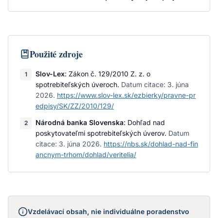
Použité zdroje
Slov-Lex
:
Zákon č. 129/2010 Z. z. o
1
spotrebiteľských úveroch
.
Datum citace:
3. júna
2026
.
https://www.slov-lex.sk/ezbierky/pravne-pr
edpisy/SK/ZZ/2010/129/
Národná banka Slovenska
:
Dohľad nad
2
poskytovateľmi spotrebiteľských úverov
.
Datum
citace:
3. júna 2026
.
https://nbs.sk/dohlad-nad-fin
ancnym-trhom/dohlad/veritelia/
Vzdelávací obsah, nie individuálne poradenstvo