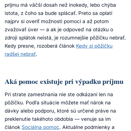
príjmu má väčší dosah než inokedy, lebo chýba
istota, z čoho sa bude splácať. Preto sa oplatí
najprv si overiť možnosti pomoci a až potom
zvažovať úver — a ak je odpoveď na otázku o
zdroji splátok neistá, je rozumnejšie pôžičku nebrať.
Kedy presne, rozoberá článok
Kedy si pôžičku
radšej nebrať
.
Aká pomoc existuje pri výpadku príjmu
Pri strate zamestnania nie ste odkázaní len na
pôžičku. Podľa situácie môžete mať nárok na
dávky alebo podporu, ktoré sú určené práve na
preklenutie takéhoto obdobia — venuje sa im
článok
Sociálna pomoc
. Aktuálne podmienky a