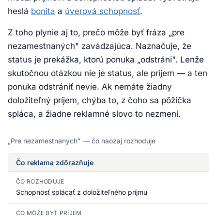
heslá
bonita
a
úverová schopnosť
.
Z toho plynie aj to, prečo môže byť fráza „pre
nezamestnaných" zavádzajúca. Naznačuje, že
status je prekážka, ktorú ponuka „odstráni". Lenže
skutočnou otázkou nie je status, ale príjem — a ten
ponuka odstrániť nevie. Ak nemáte žiadny
doložiteľný príjem, chýba to, z čoho sa pôžička
spláca, a žiadne reklamné slovo to nezmení.
„Pre nezamestnaných" — čo naozaj rozhoduje
Čo reklama zdôrazňuje
ČO ROZHODUJE
Schopnosť splácať z doložiteľného príjmu
ČO MÔŽE BYŤ PRÍJEM