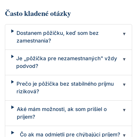
Často kladené otázky
Dostanem pôžičku, keď som bez
▾
zamestnania?
Je „pôžička pre nezamestnaných" vždy
▾
podvod?
Prečo je pôžička bez stabilného príjmu
▾
riziková?
Aké mám možnosti, ak som prišiel o
▾
príjem?
Čo ak ma odmietli pre chýbajúci príjem?
▾