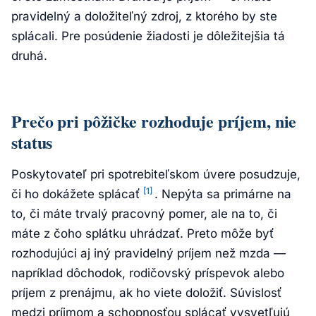
pravidelný a doložiteľný zdroj, z ktorého by ste
splácali. Pre posúdenie žiadosti je dôležitejšia tá
druhá.
Prečo pri pôžičke rozhoduje príjem, nie
status
Poskytovateľ pri spotrebiteľskom úvere posudzuje,
[1]
či ho dokážete splácať
. Nepýta sa primárne na
to, či máte trvalý pracovný pomer, ale na to, či
máte z čoho splátku uhrádzať. Preto môže byť
rozhodujúci aj iný pravidelný príjem než mzda —
napríklad dôchodok, rodičovský príspevok alebo
príjem z prenájmu, ak ho viete doložiť. Súvislosť
medzi príjmom a schopnosťou splácať vysvetľujú