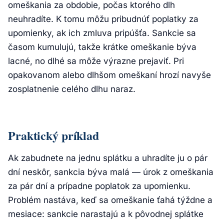
omeškania za obdobie, počas ktorého dlh
neuhradíte. K tomu môžu pribudnúť poplatky za
upomienky, ak ich zmluva pripúšťa. Sankcie sa
časom kumulujú, takže krátke omeškanie býva
lacné, no dlhé sa môže výrazne prejaviť. Pri
opakovanom alebo dlhšom omeškaní hrozí navyše
zosplatnenie celého dlhu naraz.
Praktický príklad
Ak zabudnete na jednu splátku a uhradíte ju o pár
dní neskôr, sankcia býva malá — úrok z omeškania
za pár dní a prípadne poplatok za upomienku.
Problém nastáva, keď sa omeškanie ťahá týždne a
mesiace: sankcie narastajú a k pôvodnej splátke