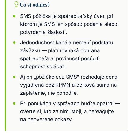
Čo si odniesť
SMS pôžička je spotrebiteľský úver, pri
ktorom je SMS len spôsob podania alebo
potvrdenia žiadosti.
Jednoduchosť kanála nemení podstatu
záväzku — platí rovnaká ochrana
spotrebiteľa aj povinnosť posúdiť
schopnosť splácať.
Aj pri „pôžičke cez SMS" rozhoduje cena
vyjadrená cez RPMN a celková suma na
zaplatenie, nie pohodlie.
Pri ponukách v správach buďte opatrní —
overte si, kto za nimi stojí, a nereagujte
na neoverené odkazy.