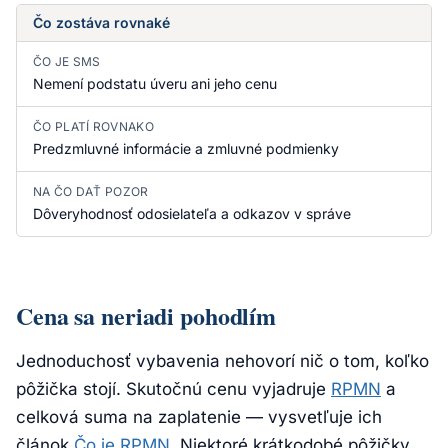
Čo zostáva rovnaké
ČO JE SMS
Nemení podstatu úveru ani jeho cenu
ČO PLATÍ ROVNAKO
Predzmluvné informácie a zmluvné podmienky
NA ČO DAŤ POZOR
Dôveryhodnosť odosielateľa a odkazov v správe
Cena sa neriadi pohodlím
Jednoduchosť vybavenia nehovorí nič o tom, koľko
pôžička stojí. Skutočnú cenu vyjadruje
RPMN
a
celková suma na zaplatenie — vysvetľuje ich
článok
Čo je RPMN
. Niektoré krátkodobé pôžičky