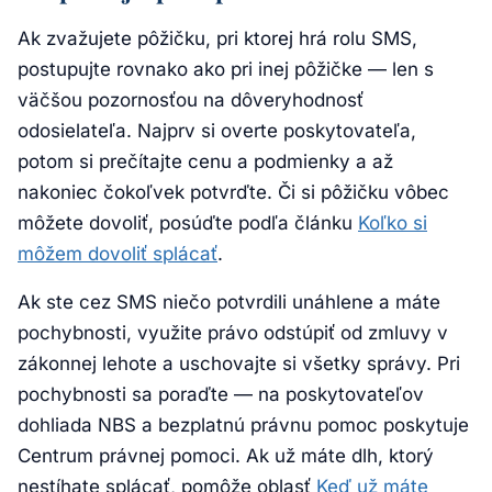
Ak zvažujete pôžičku, pri ktorej hrá rolu SMS,
postupujte rovnako ako pri inej pôžičke — len s
väčšou pozornosťou na dôveryhodnosť
odosielateľa. Najprv si overte poskytovateľa,
potom si prečítajte cenu a podmienky a až
nakoniec čokoľvek potvrďte. Či si pôžičku vôbec
môžete dovoliť, posúďte podľa článku
Koľko si
môžem dovoliť splácať
.
Ak ste cez SMS niečo potvrdili unáhlene a máte
pochybnosti, využite právo odstúpiť od zmluvy v
zákonnej lehote a uschovajte si všetky správy. Pri
pochybnosti sa poraďte — na poskytovateľov
dohliada NBS a bezplatnú právnu pomoc poskytuje
Centrum právnej pomoci. Ak už máte dlh, ktorý
nestíhate splácať, pomôže oblasť
Keď už máte