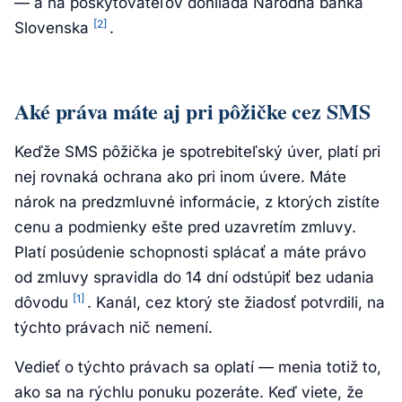
— a na poskytovateľov dohliada Národná banka
[2]
Slovenska
.
Aké práva máte aj pri pôžičke cez SMS
Keďže SMS pôžička je spotrebiteľský úver, platí pri
nej rovnaká ochrana ako pri inom úvere. Máte
nárok na predzmluvné informácie, z ktorých zistíte
cenu a podmienky ešte pred uzavretím zmluvy.
Platí posúdenie schopnosti splácať a máte právo
od zmluvy spravidla do 14 dní odstúpiť bez udania
[1]
dôvodu
. Kanál, cez ktorý ste žiadosť potvrdili, na
týchto právach nič nemení.
Vedieť o týchto právach sa oplatí — menia totiž to,
ako sa na rýchlu ponuku pozeráte. Keď viete, že