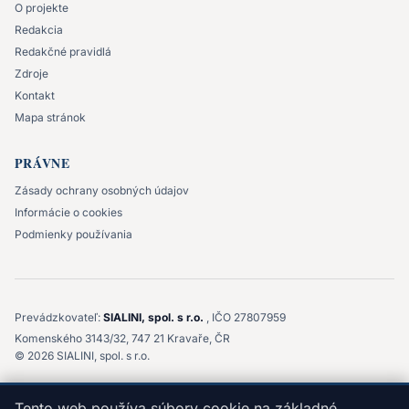
O projekte
Redakcia
Redakčné pravidlá
Zdroje
Kontakt
Mapa stránok
PRÁVNE
Zásady ochrany osobných údajov
Informácie o cookies
Podmienky používania
Prevádzkovateľ:
SIALINI, spol. s r.o.
, IČO 27807959
Komenského 3143/32, 747 21 Kravaře, ČR
©
2026
SIALINI, spol. s r.o.
Tento web má informačný charakter. Neposkytujeme ani
Tento web používa súbory cookie na základné