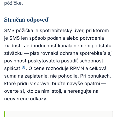
pôžičke.
Stručná odpoveď
SMS pôžička je spotrebiteľský úver, pri ktorom
je SMS len spôsob podania alebo potvrdenia
žiadosti. Jednoduchosť kanála nemení podstatu
záväzku — platí rovnaká ochrana spotrebiteľa aj
povinnosť poskytovateľa posúdiť schopnosť
[1]
splácať
. O cene rozhoduje RPMN a celková
suma na zaplatenie, nie pohodlie. Pri ponukách,
ktoré prídu v správe, buďte navyše opatrní —
overte si, kto za nimi stojí, a nereagujte na
neoverené odkazy.