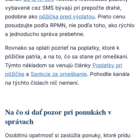
vybavené cez SMS bývajú pri prepočte drahé,
podobne ako
pôžička pred výplatou
. Preto cenu
posudzujte podľa RPMN, nie podľa toho, ako rýchlo
a jednoducho správa prebehne.
Rovnako sa oplatí pozrieť na poplatky, ktoré k
pôžičke patria, a na to, čo sa stane pri omeškaní.
Týmto nákladom sa venujú články
Poplatky pri
pôžičke
a
Sankcie za omeškanie
. Pohodlie kanála
na týchto číslach nič nemení.
Na čo si dať pozor pri ponukách v
správach
Osobitnú opatrnosť si zaslúžia ponuky, ktoré prídu