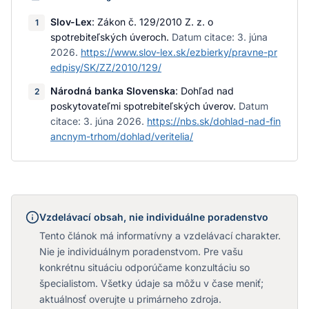
Slov-Lex
:
Zákon č. 129/2010 Z. z. o
1
spotrebiteľských úveroch
.
Datum citace:
3. júna
2026
.
https://www.slov-lex.sk/ezbierky/pravne-pr
edpisy/SK/ZZ/2010/129/
Národná banka Slovenska
:
Dohľad nad
2
poskytovateľmi spotrebiteľských úverov
.
Datum
citace:
3. júna 2026
.
https://nbs.sk/dohlad-nad-fin
ancnym-trhom/dohlad/veritelia/
Vzdelávací obsah, nie individuálne poradenstvo
Tento článok má informatívny a vzdelávací charakter.
Nie je individuálnym poradenstvom. Pre vašu
konkrétnu situáciu odporúčame konzultáciu so
špecialistom. Všetky údaje sa môžu v čase meniť;
aktuálnosť overujte u primárneho zdroja.