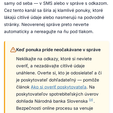
samy od seba — v SMS alebo v správe s odkazom.
Cez tento kanál sa šíria aj klamlivé ponuky, ktoré
lákajú citlivé údaje alebo nasmerujú na podvodné
stránky. Neoverenej správe preto neverte
automaticky a nereagujte na ňu pod tlakom.
Keď ponuka príde neočakávane v správe
Neklikajte na odkazy, ktoré si neviete
overiť, a nezadávajte citlivé údaje
unáhlene. Overte si, kto je odosielateľ a či
je poskytovateľ dohľadateľný — pomôže
článok
Ako si overiť poskytovateľa
. Na
poskytovateľov spotrebiteľských úverov
[2]
dohliada Národná banka Slovenska
.
Bezpečnosti online procesu sa venuje