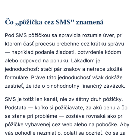
Čo „pôžička cez SMS" znamená
Pod SMS pôžičkou sa spravidla rozumie úver, pri
ktorom časť procesu prebehne cez krátku správu
— napríklad podanie žiadosti, potvrdenie kódom
alebo odpoveď na ponuku. Lákadlom je
jednoduchosť: stačí pár znakov a netreba zložité
formuláre. Práve táto jednoduchosť však dokáže
zastrieť, že ide o plnohodnotný finančný záväzok.
SMS je totiž len kanál, nie zvláštny druh pôžičky.
Podstata — koľko si požičiavate, za akú cenu a čo
sa stane pri probléme — zostáva rovnaká ako pri
pôžičke vybavenej cez web alebo na pobočke. Aby
vás pohodlie nezmiatlo, oplatí sa pozrieť, čo sa za