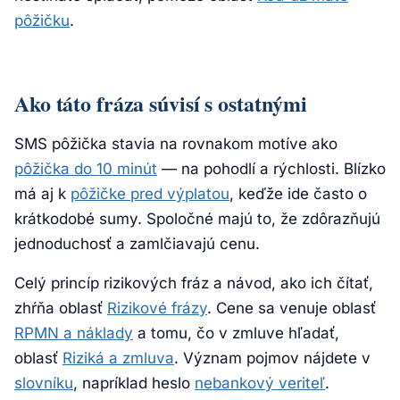
pôžičku
.
Ako táto fráza súvisí s ostatnými
SMS pôžička stavia na rovnakom motíve ako
pôžička do 10 minút
— na pohodlí a rýchlosti. Blízko
má aj k
pôžičke pred výplatou
, keďže ide často o
krátkodobé sumy. Spoločné majú to, že zdôrazňujú
jednoduchosť a zamlčiavajú cenu.
Celý princíp rizikových fráz a návod, ako ich čítať,
zhŕňa oblasť
Rizikové frázy
. Cene sa venuje oblasť
RPMN a náklady
a tomu, čo v zmluve hľadať,
oblasť
Riziká a zmluva
. Význam pojmov nájdete v
slovníku
, napríklad heslo
nebankový veriteľ
.