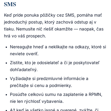
SMS
Keď príde ponuka pôžičky cez SMS, pomáha mať
jednoduchý postup, ktorý zachová odstup aj v
tlaku. Nemusíte nič riešiť okamžite — naopak, čas
hrá vo váš prospech.
Nereagujte hneď a neklikajte na odkazy, ktoré si
neviete overiť.
Zistite, kto je odosielateľ a či je poskytovateľ
dohľadateľný.
Vyžiadajte si predzmluvné informácie a
prečítajte si cenu a podmienky.
Posúďte celkovú sumu na zaplatenie a RPMN,
nie len rýchlosť vybavenia.
Až keď je všetko jasné a overené, zvážte, či